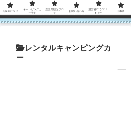
コンテンツへスキップ
キャンピングカ
鹿児島観光ブロ
運営者/ﾌﾟﾗｲﾊﾞｼｰ
合同会社SHK
お問い合わせ
日本語
鹿児島から世界に笑顔を広げます！
ー予約
グ
ﾎﾟﾘｼｰ
レンタルキャンピングカ
ー