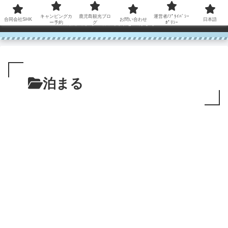
コンテンツへスキップ
キャンピングカ
鹿児島観光ブロ
運営者/ﾌﾟﾗｲﾊﾞｼｰ
合同会社SHK
お問い合わせ
日本語
鹿児島から世界に笑顔を広げます！
ー予約
グ
ﾎﾟﾘｼｰ
泊まる