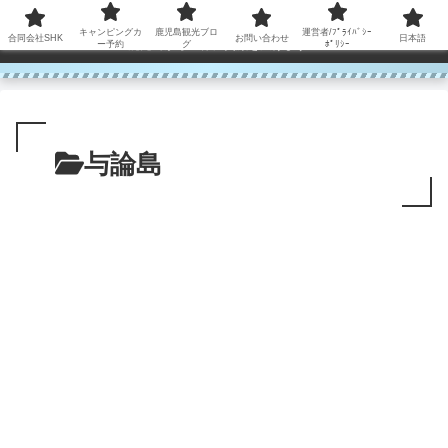
コンテンツへスキップ
キャンピングカ
鹿児島観光ブロ
運営者/ﾌﾟﾗｲﾊﾞｼｰ
合同会社SHK
お問い合わせ
日本語
鹿児島から世界に笑顔を広げます！
ー予約
グ
ﾎﾟﾘｼｰ
与論島