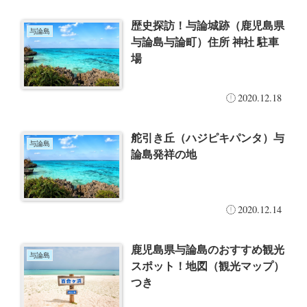
歴史探訪！与論城跡（鹿児島県
与論島
与論島与論町）住所 神社 駐車
場
2020.12.18
舵引き丘（ハジピキパンタ）与
与論島
論島発祥の地
2020.12.14
鹿児島県与論島のおすすめ観光
与論島
スポット！地図（観光マップ）
つき