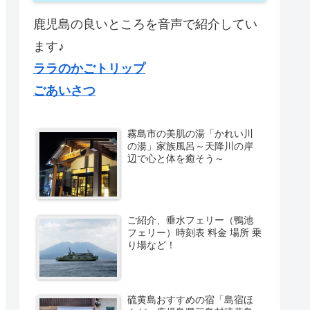
鹿児島の良いところを音声で紹介してい
ます♪
ララのかごトリップ
ごあいさつ
霧島市の美肌の湯「かれい川
の湯」家族風呂～天降川の岸
辺で心と体を癒そう～
ご紹介、垂水フェリー（鴨池
フェリー）時刻表 料金 場所 乗
り場など！
硫黄島おすすめの宿「島宿ほ