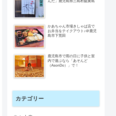
んだ」鹿児島県三島村硫黄島
かあちゃん市場きしゃば店で
お弁当をテイクアウト♪＠鹿児
島市下荒田
鹿児島市で雨の日に子供と室
内で遊ぶなら「あそんど
（AsonDo）」で！
カテゴリー