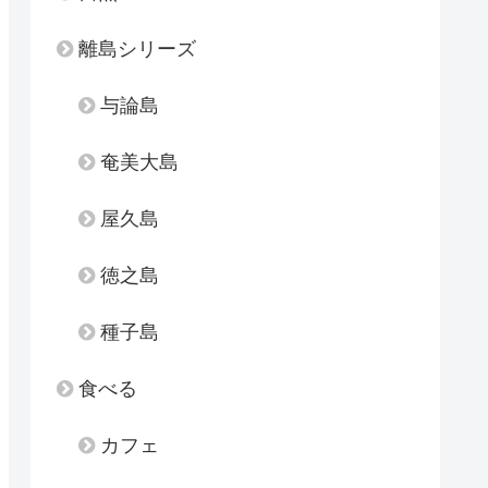
離島シリーズ
与論島
奄美大島
屋久島
徳之島
種子島
食べる
カフェ