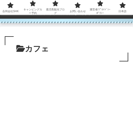
コンテンツへスキップ
キャンピングカ
鹿児島観光ブロ
運営者/ﾌﾟﾗｲﾊﾞｼｰ
合同会社SHK
お問い合わせ
日本語
鹿児島から世界に笑顔を広げます！
ー予約
グ
ﾎﾟﾘｼｰ
カフェ