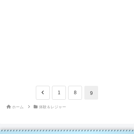
前
1
8
9
へ
ホーム
体験＆レジャー