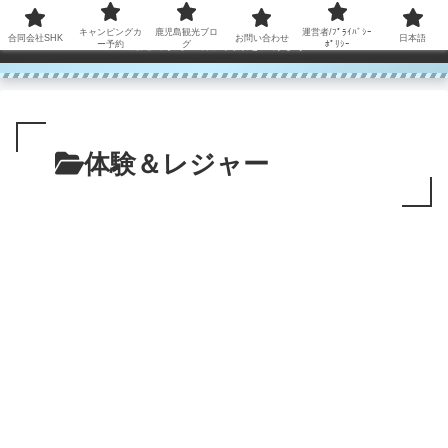
コンテンツへスキップ
キャンピングカ
鹿児島観光ブロ
運営者/ﾌﾟﾗｲﾊﾞｼｰ
合同会社SHK
お問い合わせ
日本語
鹿児島から世界に笑顔を広げます！
ー予約
グ
ﾎﾟﾘｼｰ
体験＆レジャー