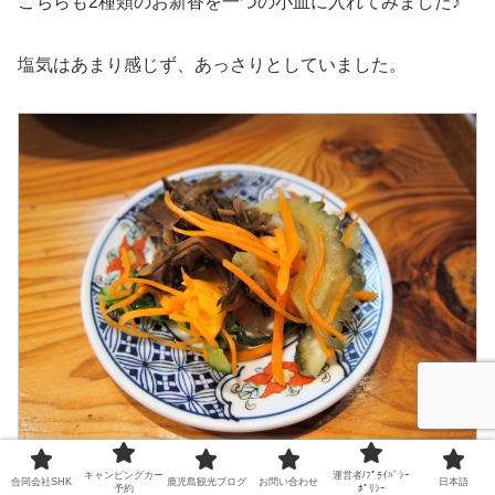
こちらも2種類のお新香を一つの小皿に入れてみました♪
塩気はあまり感じず、あっさりとしていました。
キャンピングカー
運営者/ﾌﾟﾗｲﾊﾞｼｰ
合同会社SHK
鹿児島観光ブログ
お問い合わせ
日本語
予約
ﾎﾟﾘｼｰ