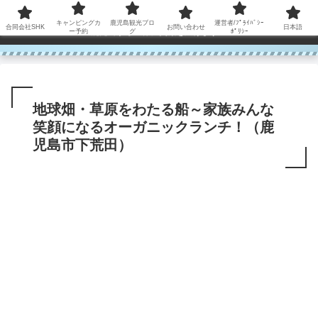
コンテンツへスキップ
キャンピングカ
鹿児島観光ブロ
運営者/ﾌﾟﾗｲﾊﾞｼｰ
合同会社SHK
お問い合わせ
日本語
鹿児島から世界に笑顔を広げます！
ー予約
グ
ﾎﾟﾘｼｰ
地球畑・草原をわたる船～家族みんな
笑顔になるオーガニックランチ！（鹿
児島市下荒田）