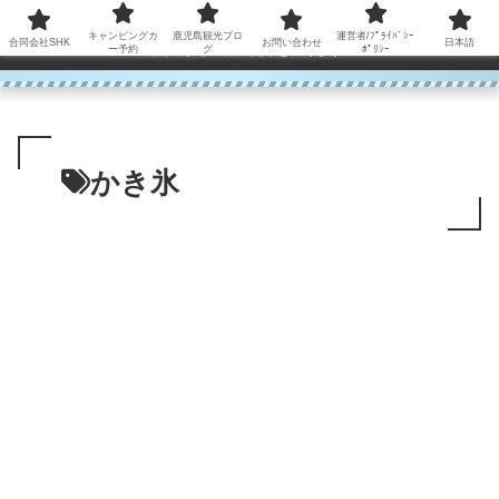
コンテンツへスキップ
キャンピングカ
鹿児島観光ブロ
運営者/ﾌﾟﾗｲﾊﾞｼｰ
合同会社SHK
お問い合わせ
日本語
鹿児島から世界に笑顔を広げます！
ー予約
グ
ﾎﾟﾘｼｰ
かき氷