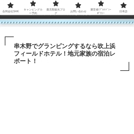
コンテンツへスキップ
キャンピングカ
鹿児島観光ブロ
運営者/ﾌﾟﾗｲﾊﾞｼｰ
合同会社SHK
お問い合わせ
日本語
鹿児島から世界に笑顔を広げます！
ー予約
グ
ﾎﾟﾘｼｰ
串木野でグランピングするなら吹上浜
フィールドホテル！地元家族の宿泊レ
ポート！