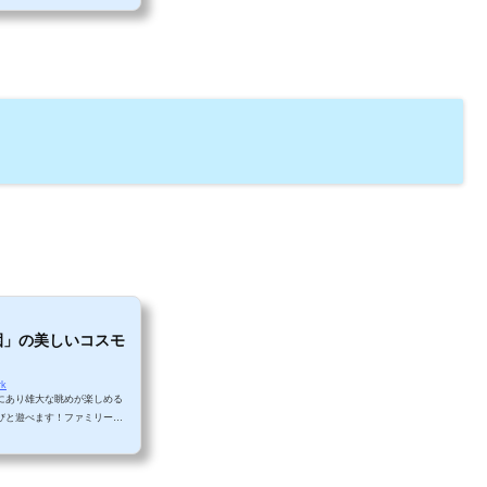
20分ほどドライブしている
砂浜に立派な鳥居が立ってい
どあります。 鳥居駐車場に車
わりで、地元の子どもが海遊
園」の美しいコスモ
rk
にあり雄大な眺めが楽しめる
びと遊べます！ファミリーに
場情報大隅縦貫道「東原IC」
０台分） 咲き乱れるコスモス
じゅうたん！秋はコスモス畑