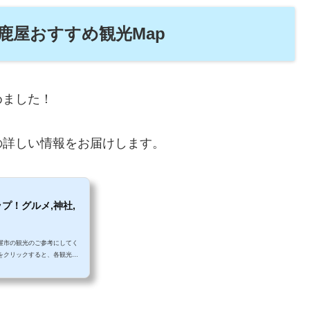
鹿屋おすすめ観光Map
めました！
の詳しい情報をお届けします。
プ！グルメ,神社,
屋市の観光のご参考にしてく
をクリックすると、各観光ス
フェスポット特集鹿屋市のおす
チスポット特集鹿屋市のおすす
め観光スポット特集鹿屋市のお
すめパワースポット特集（神社