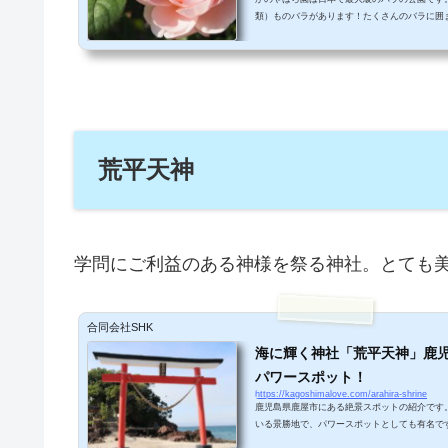
類）ものバラがあります！たくさんのバラに囲
るような気持ちになれますよ♪バラが使われて
いただけます♪おとぎ話のような美しい非日常
か？ かのやばら園にやってきました！かのや
そく入口から中に入ってみましょう！山に囲ま
ます。バラは女性というイメージがありました
つかれました！...
荒平天神
学問にご利益のある神様を祭る神社。とても
合同会社SHK
海に輝く神社「荒平天神」鹿
パワースポット！
https://kagoshimalove.com/arahira-shrine
鹿児島県鹿屋市にある絶景スポットの紹介です
いる景勝地で、パワースポットとしても有名で
る方や、大隅半島をドライブする方はぜひ訪れ