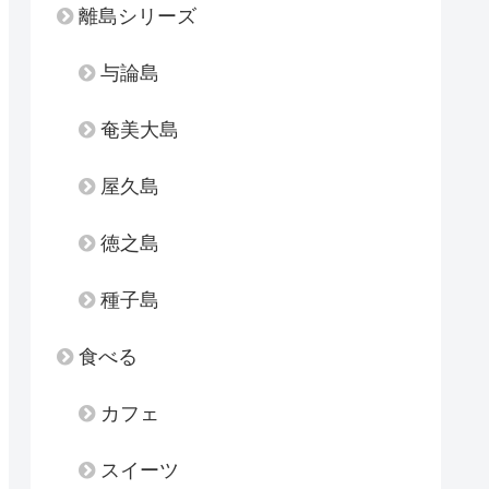
離島シリーズ
与論島
奄美大島
屋久島
徳之島
種子島
食べる
カフェ
スイーツ