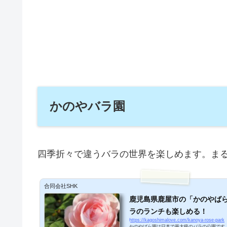
かのやバラ園
四季折々で違うバラの世界を楽しめます。ま
合同会社SHK
鹿児島県鹿屋市の「かのやば
ラのランチも楽しめる！
https://kagoshimalove.com/kanoya-rose-park
かのやばら園は日本で最大級のバラの公園です。