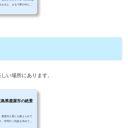
まれると、まるで夢の中にい
いるランチやソフトクリームも
の空間で、癒されてみません
ばら園にやってきました！さっ
れた美しい庭園が広がってい
が、私もすっかり魅力にとり
美しい場所にあります。
児島県鹿屋市の絶景
。鹿屋市八景にも数えられて
す。学問のご利益を求めてい
ていただきたい場所です。 ア