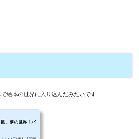
るで絵本の世界に入り込んだみたいです！
ら園」夢の世界！バ
なんと３万５千本（1,500種