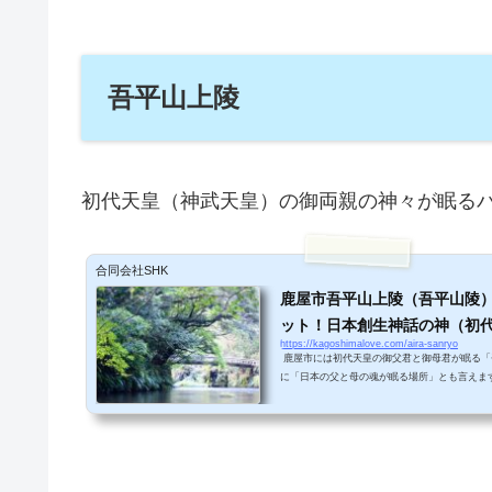
が見頃です。ぜひ大好きな人と一緒に歩きたい
にあるので空気も清々しいです♪ アスレチック
施...
吾平山上陵
初代天皇（神武天皇）の御両親の神々が眠る
合同会社SHK
鹿屋市吾平山上陵（吾平山陵
ット！日本創生神話の神（初
https://kagoshimalove.com/aira-sanryo
眠る場所
鹿屋市には初代天皇の御父君と御母君が眠る「
に「日本の父と母の魂が眠る場所」とも言えま
包まれていて、パワースポットとしても有名な
まれた吾平山上陵の清々しい空気に浴し、心が
す！吾平山上陵の歴史と初代神武天皇古い書物
ば、皇室の祖神である天照大神（アマテラス）
（アマテラスの孫）が日本の地に降り立ち、日
ギノミコト、ヒコホホ...