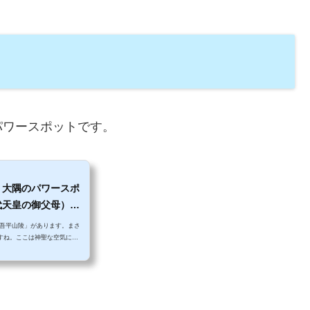
ですね。公園は山の中の高台
公園内には大きなアスレチック
パワースポットです。
）大隅のパワースポ
代天皇の御父母）が
吾平山陵」があります。まさ
すね。ここは神聖な空気にに
場所です。大隅の大自然に囲
洗われるような気持ちがしま
（古事記や日本書紀）によれ
の命を受け、ニニギノミコト
本の統治を始めました。ニニ