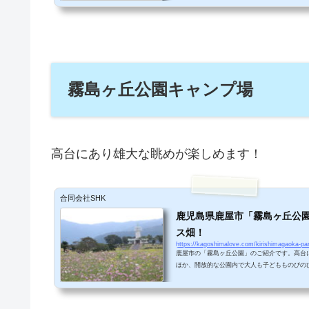
クセス＆駐車場情報垂水港から海岸沿いに南へ約
と、南下するとユニークな神社を発見！なんと
ます。道路の向かい側に無料駐車場が６台分ほ
をとめて、鳥居まで降りていけます。鳥居のま
びを楽し...
霧島ヶ丘公園キャンプ場
高台にあり雄大な眺めが楽しめます！
合同会社SHK
鹿児島県鹿屋市「霧島ヶ丘公
ス畑！
https://kagoshimalove.com/kirishimagaoka-pa
鹿屋市の「霧島ヶ丘公園」のご紹介です。高台
ほか、開放的な公園内で大人も子どもものびの
おススメの観光スポットです。 アクセス＆駐車
で下車し車で約３０分。無料駐車場あり（５０
入口で出迎えてくれたのは、美しいコスモスの