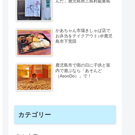
んだ」鹿児島県三島村硫黄島
かあちゃん市場きしゃば店で
お弁当をテイクアウト♪＠鹿児
島市下荒田
鹿児島市で雨の日に子供と室
内で遊ぶなら「あそんど
（AsonDo）」で！
カテゴリー