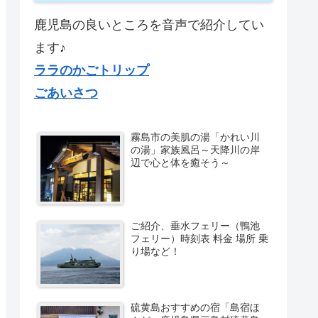
鹿児島の良いところを音声で紹介してい
ます♪
ララのかごトリップ
ごあいさつ
霧島市の美肌の湯「かれい川
の湯」家族風呂～天降川の岸
辺で心と体を癒そう～
ご紹介、垂水フェリー（鴨池
フェリー）時刻表 料金 場所 乗
り場など！
硫黄島おすすめの宿「島宿ほ