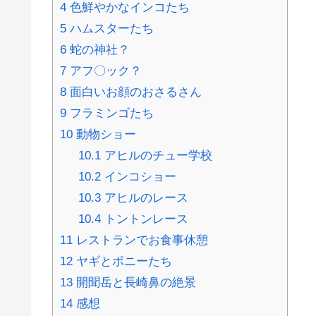
4
色鮮やかなインコたち
5
ハムスターたち
6
蛇の神社？
7
アフ〇ック？
8
面白いお顔のおさるさん
9
フラミンゴたち
10
動物ショー
10.1
アヒルのチュー学校
10.2
インコショー
10.3
アヒルのレース
10.4
トントンレース
11
レストランでお食事休憩
12
ヤギとポニーたち
13
開聞岳と長崎鼻の絶景
14
感想