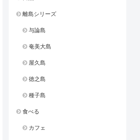
離島シリーズ
与論島
奄美大島
屋久島
徳之島
種子島
食べる
カフェ