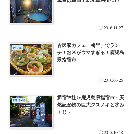
風呂は最高！鹿児島県指宿市
2016.11.27
古民家カフェ「梅里」でラン
カフェ
チ！お米がウマすぎる！鹿児島
県指宿市
2016.06.26
揖宿神社@鹿児島県指宿市～天
神社仏閣
然記念物の巨大クスノキと水み
くじ～
2015.10.18