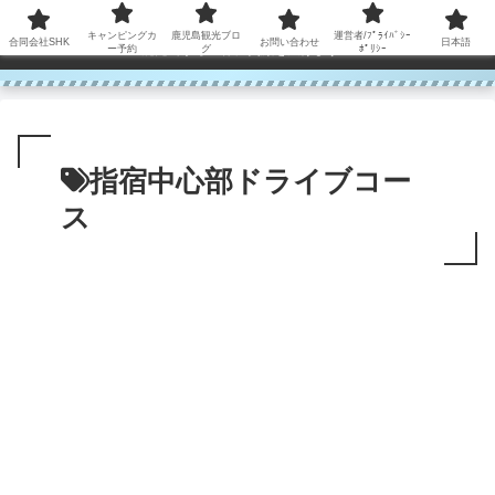
コンテンツへスキップ
キャンピングカ
鹿児島観光ブロ
運営者/ﾌﾟﾗｲﾊﾞｼｰ
合同会社SHK
お問い合わせ
日本語
鹿児島から世界に笑顔を広げます！
ー予約
グ
ﾎﾟﾘｼｰ
指宿中心部ドライブコー
ス