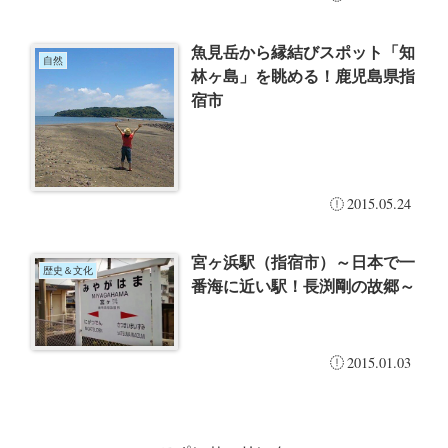
魚見岳から縁結びスポット「知
自然
林ヶ島」を眺める！鹿児島県指
宿市
2015.05.24
宮ヶ浜駅（指宿市）～日本で一
歴史＆文化
番海に近い駅！長渕剛の故郷～
2015.01.03