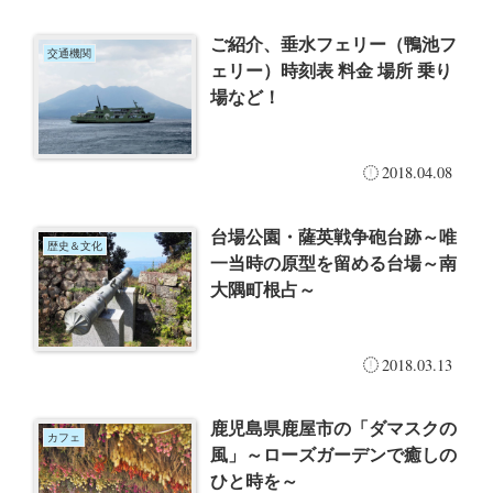
ご紹介、垂水フェリー（鴨池フ
交通機関
ェリー）時刻表 料金 場所 乗り
場など！
2018.04.08
台場公園・薩英戦争砲台跡～唯
歴史＆文化
一当時の原型を留める台場～南
大隅町根占～
2018.03.13
鹿児島県鹿屋市の「ダマスクの
カフェ
風」～ローズガーデンで癒しの
ひと時を～