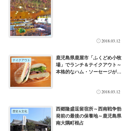
2018.03.12
鹿児島県鹿屋市「ふくどめ小牧
テイクアウト
場」でランチ＆テイクアウト～
本格的なハム・ソーセージが食
べられる！～
2018.03.12
西郷隆盛逗留宿所～西南戦争勃
歴史＆文化
発前の最後の保養地～鹿児島県
南大隅町根占