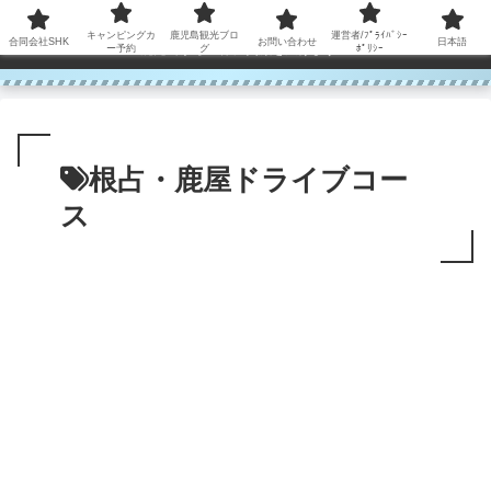
コンテンツへスキップ
キャンピングカ
鹿児島観光ブロ
運営者/ﾌﾟﾗｲﾊﾞｼｰ
合同会社SHK
お問い合わせ
日本語
鹿児島から世界に笑顔を広げます！
ー予約
グ
ﾎﾟﾘｼｰ
根占・鹿屋ドライブコー
ス