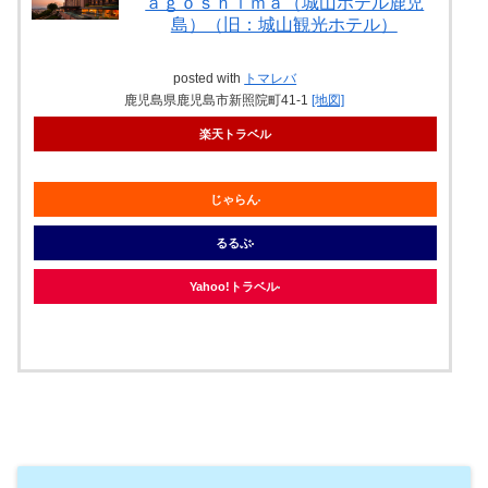
ａｇｏｓｈｉｍａ（城山ホテル鹿児
島）（旧：城山観光ホテル）
posted with
トマレバ
鹿児島県鹿児島市新照院町41-1
[地図]
楽天トラベル
じゃらん
るるぶ
Yahoo!トラベル