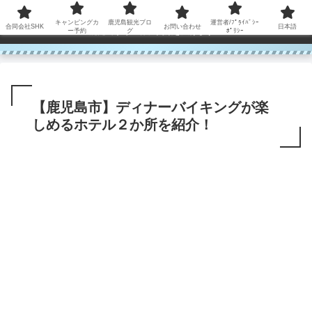
コンテンツへスキップ
キャンピングカ
鹿児島観光ブロ
運営者/ﾌﾟﾗｲﾊﾞｼｰ
合同会社SHK
お問い合わせ
日本語
鹿児島から世界に笑顔を広げます！
ー予約
グ
ﾎﾟﾘｼｰ
【鹿児島市】ディナーバイキングが楽
しめるホテル２か所を紹介！