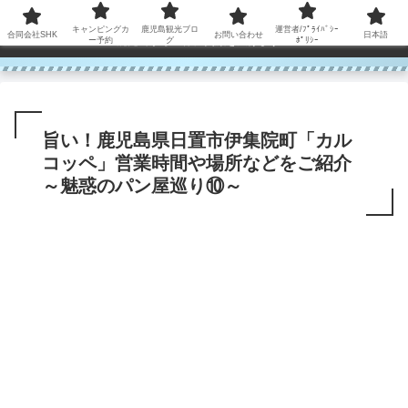
コンテンツへスキップ
キャンピングカ
鹿児島観光ブロ
運営者/ﾌﾟﾗｲﾊﾞｼｰ
合同会社SHK
お問い合わせ
日本語
鹿児島から世界に笑顔を広げます！
ー予約
グ
ﾎﾟﾘｼｰ
旨い！鹿児島県日置市伊集院町「カル
コッペ」営業時間や場所などをご紹介
～魅惑のパン屋巡り⑩～