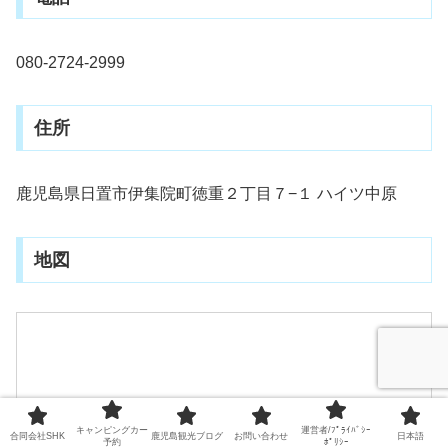
080-2724-2999
住所
鹿児島県日置市伊集院町徳重２丁目７−１ ハイツ中原
地図
キャンピングカー
運営者/ﾌﾟﾗｲﾊﾞｼｰ
合同会社SHK
鹿児島観光ブログ
お問い合わせ
日本語
予約
ﾎﾟﾘｼｰ