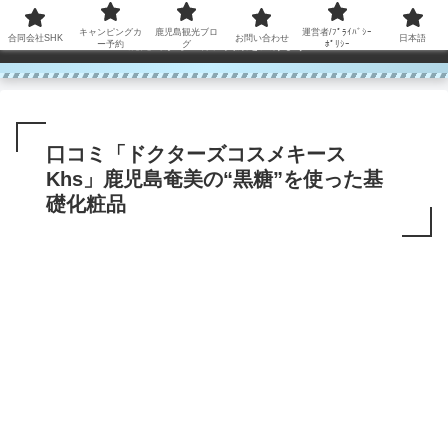
コンテンツへスキップ
キャンピングカ
鹿児島観光ブロ
運営者/ﾌﾟﾗｲﾊﾞｼｰ
合同会社SHK
お問い合わせ
日本語
鹿児島から世界に笑顔を広げます！
ー予約
グ
ﾎﾟﾘｼｰ
口コミ「ドクターズコスメキース
Khs」鹿児島奄美の“黒糖”を使った基
礎化粧品