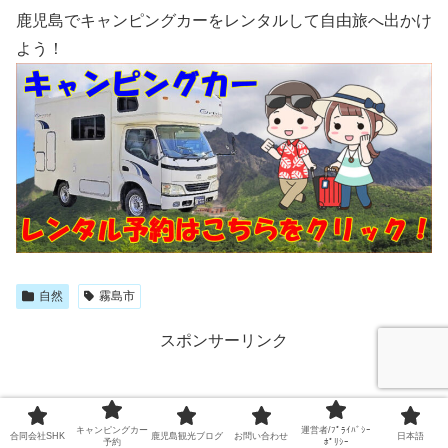
鹿児島でキャンピングカーをレンタルして自由旅へ出かけ
よう！
自然
霧島市
スポンサーリンク
キャンピングカー
運営者/ﾌﾟﾗｲﾊﾞｼｰ
合同会社SHK
鹿児島観光ブログ
お問い合わせ
日本語
予約
ﾎﾟﾘｼｰ