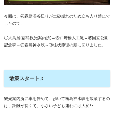
今回は、④霧島渓谷辺りが土砂崩れのため立ち入り禁止で
したので、
①大鳥居(霧島観光案内所)→⑤戸崎橋人工滝→⑥国立公園
記念碑→②霧島神水峡→③柱状節理の順に回りました。
散策スタート♫
観光案内所に車を停めて、歩いて霧島神水峡を散策するの
は、距離が長くて、小さい子ども連れには大変💦