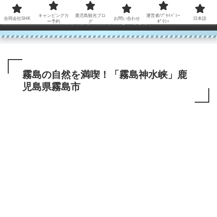
コンテンツへスキップ
キャンピングカ
鹿児島観光ブロ
運営者/ﾌﾟﾗｲﾊﾞｼｰ
合同会社SHK
お問い合わせ
日本語
鹿児島から世界に笑顔を広げます！
ー予約
グ
ﾎﾟﾘｼｰ
霧島の自然を満喫！「霧島神水峡」鹿
児島県霧島市