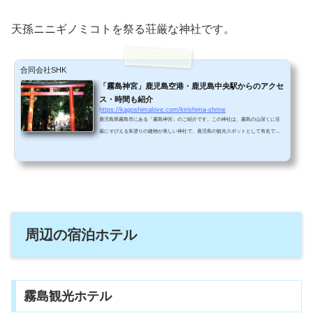
天孫ニニギノミコトを祭る荘厳な神社です。
合同会社SHK
「霧島神宮」鹿児島空港・鹿児島中央駅からのアクセ
ス・時間も紹介
https://kagoshimalove.com/kirishima-shrine
鹿児島県霧島市にある「霧島神宮」のご紹介です。この神社は、霧島の山深くに荘
厳にそびえる朱塗りの建物が美しい神社で、鹿児島の観光スポットとして有名で
す。霧島は天照大神から日本を統治するよう命令を受けたニニギノミコトが地上に
降臨した場所です。日本の始まりともいえるこの神社に、ぜひ参拝してみません
か！？この記事では地元人ならではの隠しパワースポットもご紹介します！霧島神
宮を音声で紹介！霧島神宮を音声で熱く紹介しています。ぜひご視聴ください！ .st
andfm-embed-iframe { height: 190px; } @media only scree...
周辺の宿泊ホテル
霧島観光ホテル