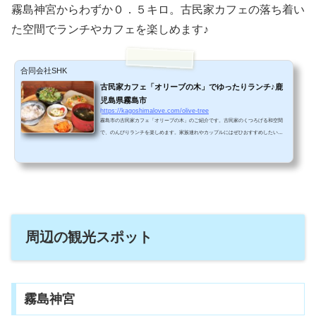
霧島神宮からわずか０．５キロ。古民家カフェの落ち着い
た空間でランチやカフェを楽しめます♪
合同会社SHK
古民家カフェ「オリーブの木」でゆったりランチ♪鹿
児島県霧島市
https://kagoshimalove.com/olive-tree
霧島市の古民家カフェ「オリーブの木」のご紹介です。古民家のくつろげる和空間
で、のんびりランチを楽しめます。家族連れやカップルにはぜひおすすめしたいレ
ストランです♪ 営業時間 11:00-16:00 (LO 15:30） カフェ 11:00-15:30 (LO) ランチ 1
1:00-14:00 (LO) 定休日第１水曜日（不定休有り） 予約電話080-2723-9618とても人
気のあるお店なので、事前に予約しておくことをお勧めします♪ アクセス＆駐車場情
報カフェ「オリーブの木」は霧島神宮のすぐ近くにあります。霧島神宮の鳥居前の
交差点を左折します。４０...
周辺の観光スポット
霧島神宮