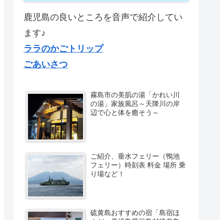
鹿児島の良いところを音声で紹介してい
ます♪
ララのかごトリップ
ごあいさつ
霧島市の美肌の湯「かれい川
の湯」家族風呂～天降川の岸
辺で心と体を癒そう～
ご紹介、垂水フェリー（鴨池
フェリー）時刻表 料金 場所 乗
り場など！
硫黄島おすすめの宿「島宿ほ