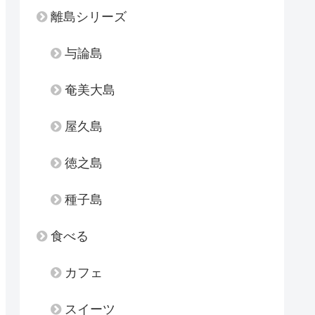
離島シリーズ
与論島
奄美大島
屋久島
徳之島
種子島
食べる
カフェ
スイーツ