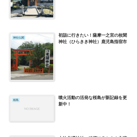
初詣に行きたい！薩摩一之宮の枚聞
神社仏閣
神社（ひらきき神社）鹿児島指宿市
噴火活動の活発な桜島が新記録を更
桜島
新中！