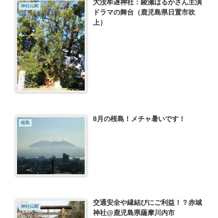
大汝牟遅神社：綾瀬はるかさん主演
神社仏閣
ドラマの舞台（鹿児島県日置市吹
上）
8月の桜島！メチャ暑いです！
桜島
交通安全や縁結びにご利益！？赤城
神社仏閣
神社@鹿児島県薩摩川内市