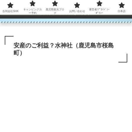
コンテンツへスキップ
キャンピングカ
鹿児島観光ブロ
運営者/ﾌﾟﾗｲﾊﾞｼｰ
合同会社SHK
お問い合わせ
日本語
鹿児島から世界に笑顔を広げます！
ー予約
グ
ﾎﾟﾘｼｰ
安産のご利益？水神社（鹿児島市桜島
町）