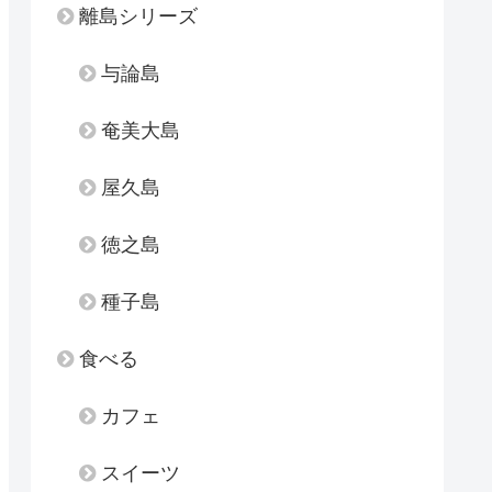
離島シリーズ
与論島
奄美大島
屋久島
徳之島
種子島
食べる
カフェ
スイーツ