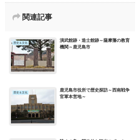
関連記事
演武館跡・造士館跡～薩摩藩の教育
歴史＆文化
機関～鹿児島市
鹿児島市役所で歴史探訪～西南戦争
歴史＆文化
官軍本営地～