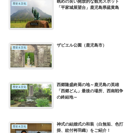
眺めの良い開放的な観光スポット
歴史＆文化
「平家城展望台」鹿児島県硫黄島
ザビエル公園（鹿児島市）
歴史＆文化
西郷隆盛終焉の地～鹿児島の英雄
歴史＆文化
「西郷どん」最後の場所、西南戦争
の終結地～
神式の結婚式の和装（白無垢、色打
歴史＆文化
掛、紋付袴羽織）をご紹介！