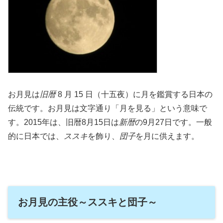
お月見は
旧暦
8 月 15 日（十五夜）に月を鑑賞する日本の
伝統です。お月見は文字通り「月を見る」という意味で
す。2015年は、旧暦8月15日は
新暦
の9月27日です。一般
的に日本では、
ススキ
を飾り、
団子
を月に供えます。
お月見の主役～ススキと団子～