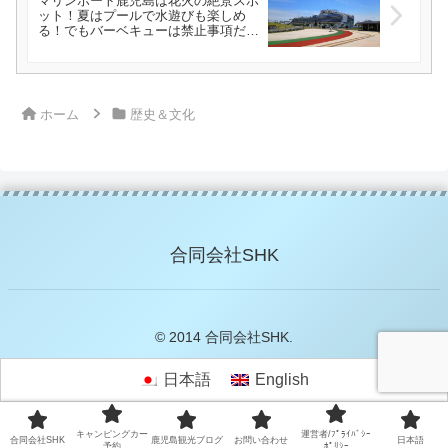
マリンポート鹿児島は花火の絶景スポ
ット！夏はプールで水遊びも楽しめ
る！でもバーベキューは禁止事項だ
よ！
ホーム
歴史＆文化
合同会社SHK
© 2014 合同会社SHK.
日本語
English
キャンピングカー
運営者/ﾌﾟﾗｲﾊﾞｼｰ
合同会社SHK
鹿児島観光ブログ
お問い合わせ
日本語
予約
ﾎﾟﾘｼｰ