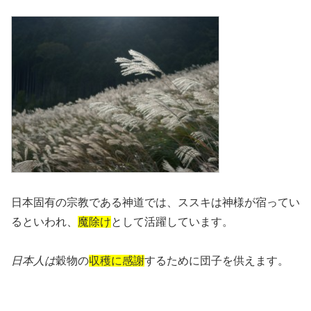
日本固有の宗教である神道では、ススキは神様が宿ってい
るといわれ、
魔除け
として活躍しています。
日本人は
穀物の
収穫
に感謝
するために団子を供えます。