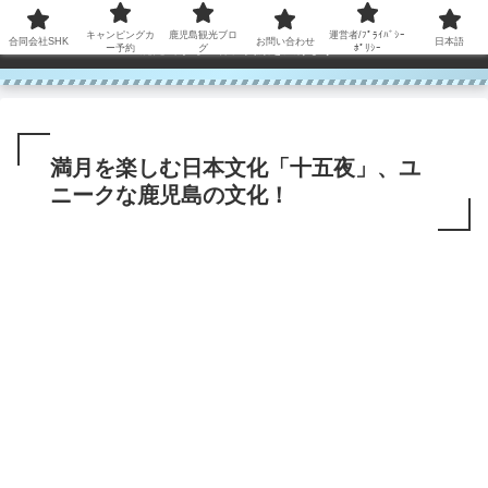
コンテンツへスキップ
キャンピングカ
鹿児島観光ブロ
運営者/ﾌﾟﾗｲﾊﾞｼｰ
合同会社SHK
お問い合わせ
日本語
鹿児島から世界に笑顔を広げます！
ー予約
グ
ﾎﾟﾘｼｰ
満月を楽しむ日本文化「十五夜」、ユ
ニークな鹿児島の文化！