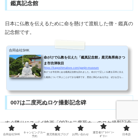
鑑真記念館
日本に仏教を伝えるために命を懸けて渡航した僧・鑑真の
記念館です。
合同会社SHK
命がけで仏教を伝えた「鑑真記念館」鹿児島県南さつ
ま市坊津秋目
https://kagoshimalove.com/ganjin-museum
南さつま市坊津にある鑑真記念館を訪れました。命がけで正しい仏教を日本に伝え
た鑑真について学ぶことができる場所です。歴史に関心のある方は、ぜひお立ち寄
りください！ 鑑真とは？日本史を学習した人なら、きっと聞いたことはある名前
「鑑真（がんじん）」。 時はさかのぼること奈良時代。当時の日本は仏教の力で国
を治めており、仏教がとても栄えた時期でした。 しかし、正しい仏教が栄えたとい
うと、必ずしもそうではありません。お坊さんの中にはちゃんとした修行を経ない
007は二度死ぬロケ撮影記念碑
で、仏教を広めてしまう人もいました。&...
すぐ隣りにスパイ映画「007は二度死ぬ」のロケ撮影記念
碑があります。
キャンピングカー
運営者/ﾌﾟﾗｲﾊﾞｼｰ
合同会社SHK
鹿児島観光ブログ
お問い合わせ
日本語
予約
ﾎﾟﾘｼｰ