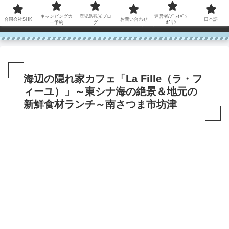
コンテンツへスキップ
キャンピングカ
鹿児島観光ブロ
運営者/ﾌﾟﾗｲﾊﾞｼｰ
合同会社SHK
お問い合わせ
日本語
鹿児島から世界に笑顔を広げます！
ー予約
グ
ﾎﾟﾘｼｰ
海辺の隠れ家カフェ「La Fille（ラ・フ
ィーユ）」～東シナ海の絶景＆地元の
新鮮食材ランチ～南さつま市坊津