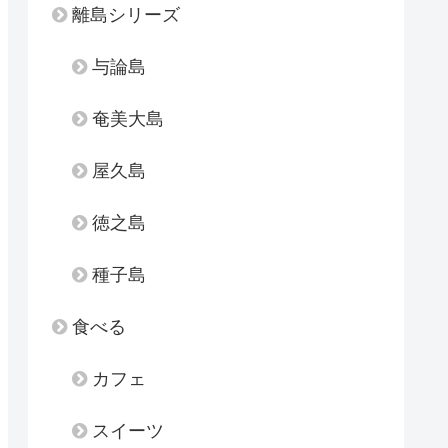
離島シリーズ
与論島
奄美大島
屋久島
徳之島
種子島
食べる
カフェ
スイーツ