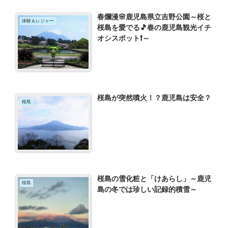
春爛漫🌸鹿児島県立吉野公園～桜と
体験＆レジャー
桜島を愛でる🎵春の鹿児島観光イチ
オシスポット❗～
桜島が突然噴火！？鹿児島は安全？
桜島
桜島の雪化粧と「けあらし」～鹿児
桜島
島の冬では珍しい記録的積雪～