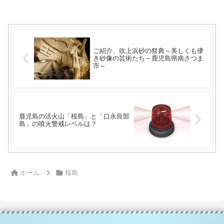
ご紹介、吹上浜砂の祭典～美しくも儚
き砂像の芸術たち～鹿児島県南さつま
市～
鹿児島の活火山「桜島」と「口永良部
島」の噴火警戒レベルは？
ホーム
桜島