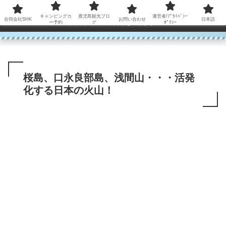
コンテンツへスキップ
キャンピングカ
鹿児島観光ブロ
運営者/ﾌﾟﾗｲﾊﾞｼｰ
合同会社SHK
お問い合わせ
日本語
鹿児島から世界に笑顔を広げます！
ー予約
グ
ﾎﾟﾘｼｰ
桜島、口永良部島、浅間山・・・活発
化する日本の火山！