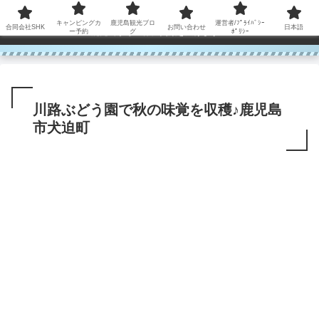
コンテンツへスキップ
キャンピングカ
鹿児島観光ブロ
運営者/ﾌﾟﾗｲﾊﾞｼｰ
合同会社SHK
お問い合わせ
日本語
鹿児島から世界に笑顔を広げます！
ー予約
グ
ﾎﾟﾘｼｰ
川路ぶどう園で秋の味覚を収穫♪鹿児島
市犬迫町