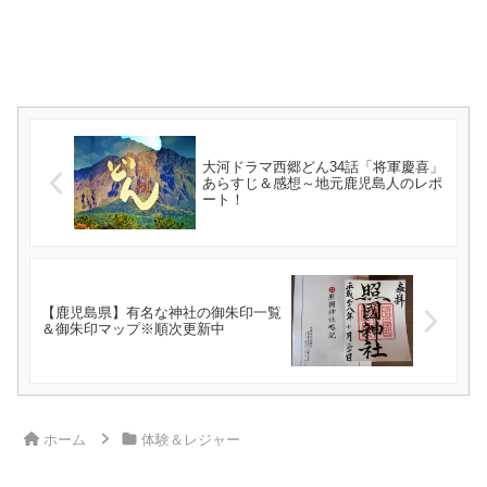
大河ドラマ西郷どん34話「将軍慶喜」
あらすじ＆感想～地元鹿児島人のレポ
ート！
【鹿児島県】有名な神社の御朱印一覧
＆御朱印マップ※順次更新中
ホーム
体験＆レジャー