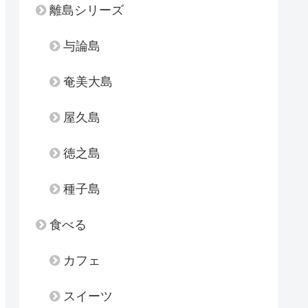
離島シリーズ
与論島
奄美大島
屋久島
徳之島
種子島
食べる
カフェ
スイーツ