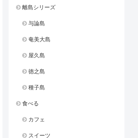
離島シリーズ
与論島
奄美大島
屋久島
徳之島
種子島
食べる
カフェ
スイーツ