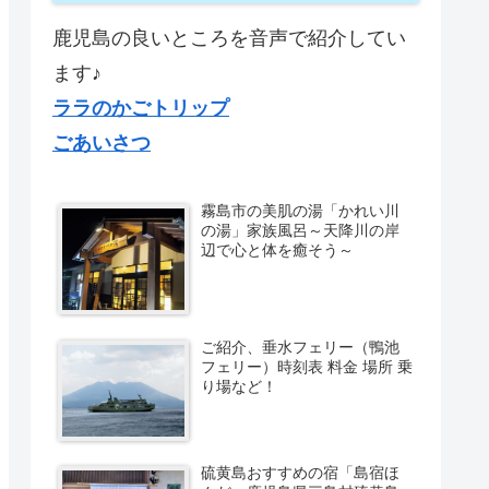
鹿児島の良いところを音声で紹介してい
ます♪
ララのかごトリップ
ごあいさつ
霧島市の美肌の湯「かれい川
の湯」家族風呂～天降川の岸
辺で心と体を癒そう～
ご紹介、垂水フェリー（鴨池
フェリー）時刻表 料金 場所 乗
り場など！
硫黄島おすすめの宿「島宿ほ