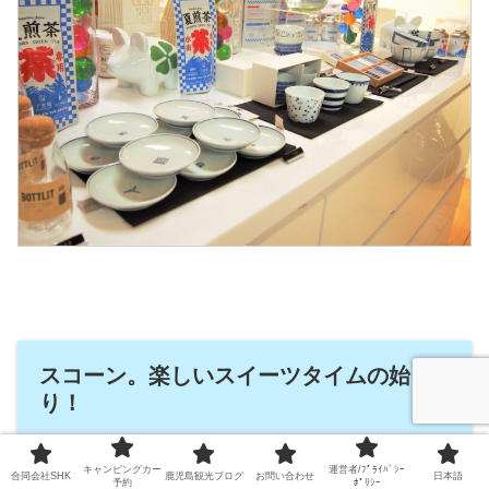
スコーン。楽しいスイーツタイムの始ま
り！
キャンピングカー
運営者/ﾌﾟﾗｲﾊﾞｼｰ
合同会社SHK
鹿児島観光ブログ
お問い合わせ
日本語
予約
ﾎﾟﾘｼｰ
注文したスコーン（300円）が運ばれてきました！