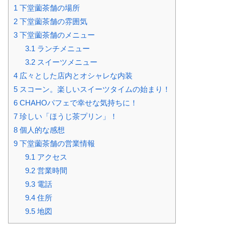
1
下堂薗茶舗の場所
2
下堂薗茶舗の雰囲気
3
下堂薗茶舗のメニュー
3.1
ランチメニュー
3.2
スイーツメニュー
4
広々とした店内とオシャレな内装
5
スコーン。楽しいスイーツタイムの始まり！
6
CHAHOパフェで幸せな気持ちに！
7
珍しい「ほうじ茶プリン」！
8
個人的な感想
9
下堂薗茶舗の営業情報
9.1
アクセス
9.2
営業時間
9.3
電話
9.4
住所
9.5
地図