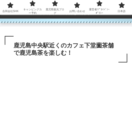
コンテンツへスキップ
キャンピングカ
鹿児島観光ブロ
運営者/ﾌﾟﾗｲﾊﾞｼｰ
合同会社SHK
お問い合わせ
日本語
鹿児島から世界に笑顔を広げます！
ー予約
グ
ﾎﾟﾘｼｰ
鹿児島中央駅近くのカフェ下堂薗茶舗
で鹿児島茶を楽しむ！