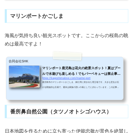
マリンポートかごしま
海風が気持ち良い観光スポットです。ここからの桜島の眺
めは最高ですよ！
合同会社SHK
マリンポート鹿児島は花火の絶景スポット！夏はプー
ルで水遊びも楽しめる！でもバーベキューは禁止事項
https://kagoshimalove.com/marine-port
だよ！
鹿児島市のマリンポートかごしま、錦江湾に突き出た埋立地です。大きな芝生が広
がる開放的な広場で、週末は家族の憩いの場としてにぎわっています。この記事で
は、マリンポート鹿児島の魅力をご紹介します！マリンポート鹿児島は花火の絶景
スポット！マリンポートは海に突き出ている場所なので、花火を鑑賞するのにもっ
てこいの場所です！花火大会のときはいつも大勢の人でにぎわいます。週末の市民
の憩いの場芝生の上でゴローンと横になったり、噴水の周りで水遊びした
番所鼻自然公園（タツノオトシゴハウス）
り・・・、マリンポート鹿児島では、広々とした芝生で子どもたち...
日本地図を作るために立ち寄った伊能忠敬が景色を絶賛し