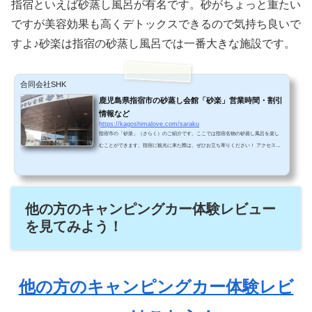
指宿といえば砂蒸し風呂が有名です。砂がちょっと重たい
ですが美容効果も高くデトックスできるので気持ち良いで
すよ♪砂楽は指宿の砂蒸し風呂では一番大きな施設です。
合同会社SHK
鹿児島県指宿市の砂蒸し会館「砂楽」営業時間・割引
情報など
https://kagoshimalove.com/saraku
指宿市の「砂楽」（さらく）のご紹介です。ここでは指宿名物の砂蒸し風呂を楽し
むことができます。指宿に観光に来た際は、ぜひお立ち寄りください！ アクセス＆
駐車場情報特急いぶたまで指宿へJR鹿児島中央駅からJR指宿駅へ、わずか３０分で
行くことができます。車窓から見える雄大な錦江湾の景色がすばらしいです！車・
バスJR指宿駅から車で約５分かかります。建物の海側に無料駐車場があります。徒
歩夏場以外でしたらJR指宿駅から歩いても良いと思います。JR指宿駅から歩いて約
他の方のキャンピングカー体験レビュー
２０分かかります。 砂蒸し温泉でリラックス ...
を見てみよう！
他の方のキャンピングカー体験レビ