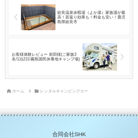
姶良温泉余暇湯（よか湯）家族湯が最
高！若返り効果も！料金も安い！鹿児
島県姶良市
お客様体験レビュー 前田様(ご家族3
名/1泊2日/霧島国民休養地キャンプ場)
ホーム
レンタルキャンピングカー
合同会社SHK