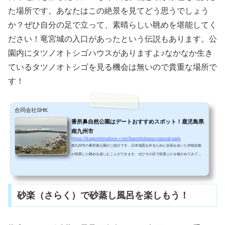
た場所です。あなたはこの絶景を見てどう思うでしょう
か？ぜひ自分の足で立って、素晴らしい眺めを堪能してく
ださい！竜宮城の入口があったという伝説もあります。公
園内にタツノオトシゴハウスがありますよ♪なかなか生き
ているタツノオトシゴを見る機会は無いので貴重な場所で
す！
合同会社SHK
番所鼻自然公園はデートおすすめスポット！鹿児島県
南九州市
https://kagoshimalove.com/banshobana-natural-park
南九州市の番所鼻公園のご紹介です。日本地図を作るために全国を歩いた伊能忠敬
が絶賛した眺めを楽しむことができます。ぜひその目で絶景ぶりを確かめてみてく
ださい！音声で楽しむ番所鼻自然公園stand.fm配信中です。ぜひご視聴ください。 .
standfm-embed-iframe { height: 190px; } @media only screen and (max-device-wi
dth: 480px) { .standfm-embed-iframe { height: 230px; } } 南九州市の番所鼻自然公園
をご紹介します！かつて日本で最初の地図を作製した伊能忠敬も絶賛したという素
砂楽（さらく）で砂蒸し風呂を楽しもう！
敵な景色を眺めることができます。また浦島...