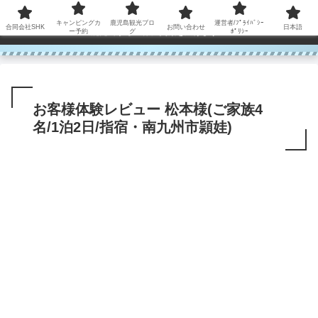
コンテンツへスキップ
キャンピングカ
鹿児島観光ブロ
運営者/ﾌﾟﾗｲﾊﾞｼｰ
合同会社SHK
お問い合わせ
日本語
鹿児島から世界に笑顔を広げます！
ー予約
グ
ﾎﾟﾘｼｰ
お客様体験レビュー 松本様(ご家族4
名/1泊2日/指宿・南九州市頴娃)