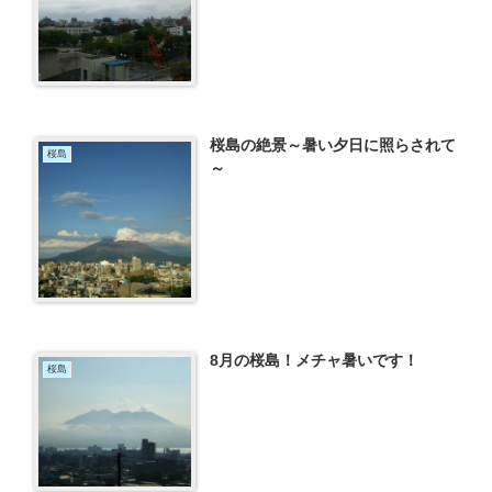
桜島の絶景～暑い夕日に照らされて
桜島
～
8月の桜島！メチャ暑いです！
桜島