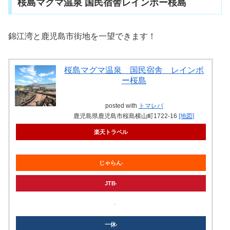
桜島マグマ温泉 国民宿舎レインボー桜島
錦江湾と鹿児島市街地を一望できます！
桜島マグマ温泉 国民宿舎 レインボ
ー桜島
posted with
トマレバ
鹿児島県鹿児島市桜島横山町1722-16
[地図]
楽天トラベル
じゃらん
JTB
knt
一休