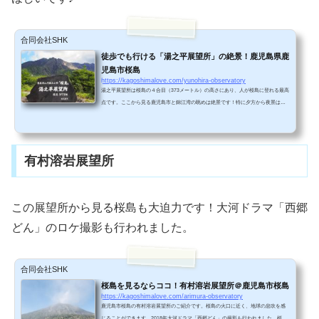
合同会社SHK
徒歩でも行ける「湯之平展望所」の絶景！鹿児島県鹿
児島市桜島
https://kagoshimalove.com/yunohira-observatory
湯之平展望所は桜島の４合目（373メートル）の高さにあり、人が桜島に登れる最高
点です。ここから見る鹿児島市と錦江湾の眺めは絶景です！特に夕方から夜景は感
動しますよ！桜島にお越しの際は、ぜひ行かれてみてほしい観光スポットです。ア
クセス＆駐車場情報 車…桜島港から車で15分。 バス…桜島港からアイランドビュー
バスに乗り約３５分。湯之平展望台では約１時間おきに出ています。（時刻表はこ
ちら） 徒歩…桜島フェリーターミナルから歩いて約４５分かかります。車で来る場
有村溶岩展望所
合は下の写真の左側の駐車場に停めてから、階段を上って...
この展望所から見る桜島も大迫力です！大河ドラマ「西郷
どん」のロケ撮影も行われました。
合同会社SHK
桜島を見るならココ！有村溶岩展望所＠鹿児島市桜島
https://kagoshimalove.com/arimura-observatory
鹿児島市桜島の有村溶岩展望所のご紹介です。桜島の火口に近く、地球の息吹を感
じることができます。2018年大河ドラマ「西郷どん」の撮影も行われました。桜島