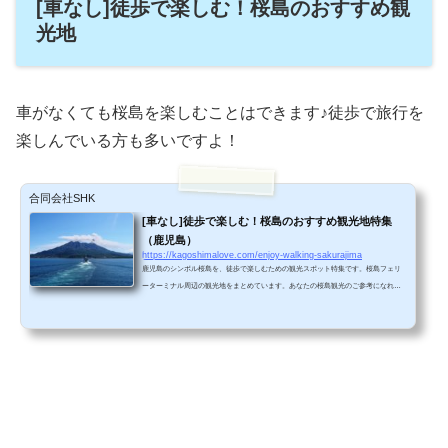
[車なし]徒歩で楽しむ！桜島のおすすめ観
光地
車がなくても桜島を楽しむことはできます♪徒歩で旅行を
楽しんでいる方も多いですよ！
合同会社SHK
[車なし]徒歩で楽しむ！桜島のおすすめ観光地特集
（鹿児島）
https://kagoshimalove.com/enjoy-walking-sakurajima
鹿児島のシンボル桜島を、徒歩で楽しむための観光スポット特集です。桜島フェリ
ーターミナル周辺の観光地をまとめています。あなたの桜島観光のご参考になれば
幸いです。＾＾観光スポット一覧月読神社桜島フェリーターミナルのすぐ近く。交
通安全や縁結びなどにご利益があります。 桜島マグマ温泉錦江湾を眺めながら旅の
疲れをゆっくり癒しませんか？ 桜島溶岩なぎさ公園錦江湾を行き交うフェリーを眺
めながら、のんびり無料の足湯が楽しめます。 桜島自然恐竜公園たくさんの恐竜た
ちがいます！長い滑り台もありますよ...