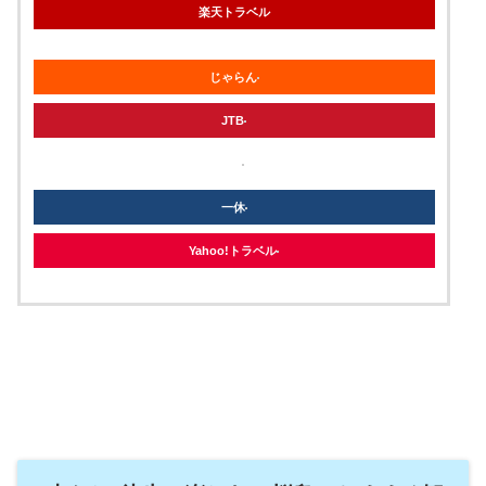
楽天トラベル
じゃらん
JTB
knt
一休
Yahoo!トラベル