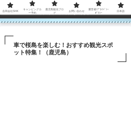
コンテンツへスキップ
キャンピングカ
鹿児島観光ブロ
運営者/ﾌﾟﾗｲﾊﾞｼｰ
合同会社SHK
お問い合わせ
日本語
鹿児島から世界に笑顔を広げます！
ー予約
グ
ﾎﾟﾘｼｰ
車で桜島を楽しむ！おすすめ観光スポ
ット特集！（鹿児島）