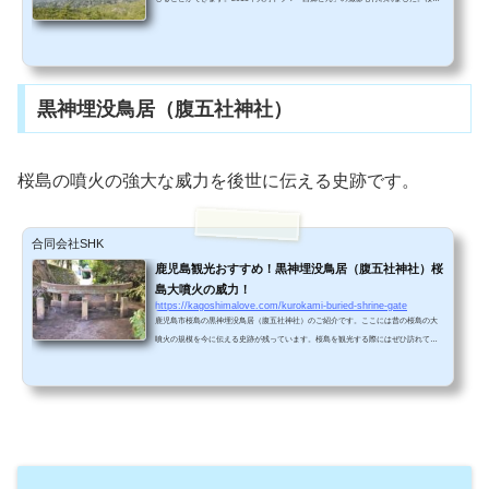
に行くときは、ぜひ寄っていただきたい観光スポットです！ アクセス＆駐車場情報
最寄りのバス停は「溶岩展望所前」です。桜島港フェリーターミナルから車で桜島
の南海岸沿いに走り、約15分かかります。 遊歩道ここが有村溶岩展望所への入口で
す。展望所までは２００メートルほど歩きます。 ゴツゴツとした溶岩がいたるとこ
ろで積み重なっていて、まるでこの世...
黒神埋没鳥居（腹五社神社）
桜島の噴火の強大な威力を後世に伝える史跡です。
合同会社SHK
鹿児島観光おすすめ！黒神埋没鳥居（腹五社神社）桜
島大噴火の威力！
https://kagoshimalove.com/kurokami-buried-shrine-gate
鹿児島市桜島の黒神埋没鳥居（腹五社神社）のご紹介です。ここには昔の桜島の大
噴火の規模を今に伝える史跡が残っています。桜島を観光する際にはぜひ訪れてほ
しい観光スポットです！ アクセス＆駐車場情報桜島フェリーターミナルから車で約
２５分の場所にあります。桜島フェリーターミナルから直接向かう場合は、桜島を
北回りするより南回りしたほうが道が広いので、南回りで行くのがおすすめです。
埋没鳥居の道路を挟んで向かい側に無料駐車場があります。駐車場にはトイレもあ
るので、ドライブ休憩がてらによるのもよいかもで...