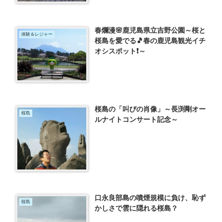
春爛漫🌸鹿児島県立吉野公園～桜と
体験＆レジャー
桜島を愛でる🎵春の鹿児島観光イチ
オシスポット❗～
桜島の「叫びの肖像」～長渕剛オー
桜島
ルナイトコンサート記念～
口永良部島の噴煙規模に負け、恥ず
桜島
かしさで雲に隠れる桜島？