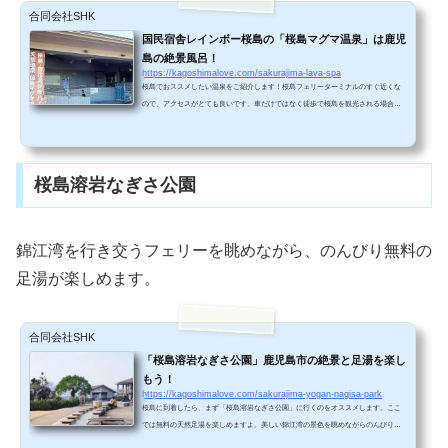
合同会社SHK
国民宿舎レインボー桜島の「桜島マグマ温泉」は鹿児
島の絶景風呂！
https://kagoshimalove.com/sakurajima-lava-spa
桜島でおススメしたい温泉をご紹介します！桜島フェリーターミナルのすぐ近くな
ので、アクセスがとても良いです。車だけではなく徒歩で桜島を観光される場合も
気軽に利用できます。地元の方にも根強く愛されている温泉なんですよ！桜島マグ
マ温泉国民宿舎レインボー桜島の「桜島マグマ温泉」は桜島フェリーターミナルの
すぐ近くにあります。日帰りで桜島を観光するときにも、とても利用しやすい温泉
です。写真の左側がホテル、右側が温泉になっています。 駐車場から桜島を見上げ
桜島溶岩なぎさ公園
ると、ちょうど大きな噴煙が立ち上っていました！&...
錦江湾を行き交うフェリーを眺めながら、のんびり無料の
足湯が楽しめます。
合同会社SHK
「桜島溶岩なぎさ公園」鹿児島市の絶景と足湯を楽し
もう！
https://kagoshimalove.com/sakurajima-yogan-nagisa-park
桜島に到着したら、まず「桜島溶岩なぎさ公園」に行くのをオススメします。ここ
では無料の天然足湯を楽しめますよ。美しい錦江湾の景色を眺めながらのんびりで
きます。＾＾足湯を楽しもう！私たちが公園に到着したときには、すでにたくさん