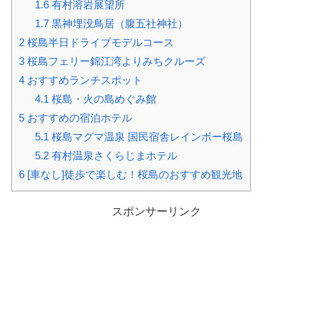
1.6
有村溶岩展望所
1.7
黒神埋没鳥居（腹五社神社）
2
桜島半日ドライブモデルコース
3
桜島フェリー錦江湾よりみちクルーズ
4
おすすめランチスポット
4.1
桜島・火の島めぐみ館
5
おすすめの宿泊ホテル
5.1
桜島マグマ温泉 国民宿舎レインボー桜島
5.2
有村温泉さくらじまホテル
6
[車なし]徒歩で楽しむ！桜島のおすすめ観光地
スポンサーリンク