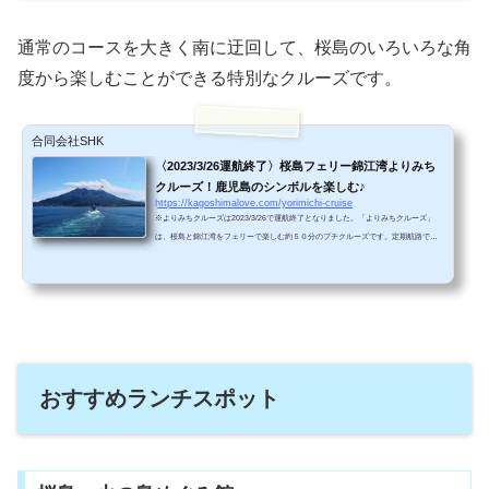
通常のコースを大きく南に迂回して、桜島のいろいろな角
度から楽しむことができる特別なクルーズです。
合同会社SHK
〈2023/3/26運航終了〉桜島フェリー錦江湾よりみち
クルーズ！鹿児島のシンボルを楽しむ♪
https://kagoshimalove.com/yorimichi-cruise
※よりみちクルーズは2023/3/26で運航終了となりました。「よりみちクルーズ」
は、桜島と錦江湾をフェリーで楽しむ約５０分のプチクルーズです。定期航路では
わずか１５分で桜島に到着してしまいますが、「よりみちクルーズ」のコースは南
に大きく迂回するので、普段は見ることのできない美しい桜島の景色を、様々な角
度から楽しめます。あなたも、桜島フェリーよりみちクルーズに乗ってみません
か？念願の桜島フェリーよりみちクルーズに参加！大きな台風が鹿児島市を通り過
ぎた翌日。見事な秋晴れだったので、家族で桜島に行くことに...
おすすめランチスポット