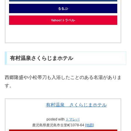
るるぶ
Yahoo!トラベル
有村温泉さくらじまホテル
西郷隆盛や小松帯刀も入浴したことのある名湯がありま
す。
有村温泉 さくらじまホテル
posted with
トマレバ
鹿児島県鹿児島市古里町1078-64
[地図]