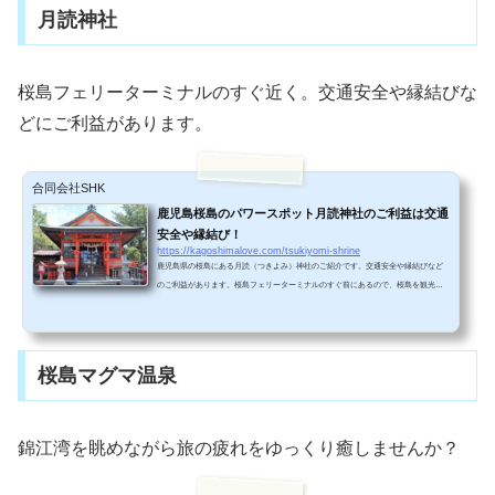
月読神社
桜島フェリーターミナルのすぐ近く。交通安全や縁結びな
どにご利益があります。
合同会社SHK
鹿児島桜島のパワースポット月読神社のご利益は交通
安全や縁結び！
https://kagoshimalove.com/tsukiyomi-shrine
鹿児島県の桜島にある月読（つきよみ）神社のご紹介です。交通安全や縁結びなど
のご利益があります。桜島フェリーターミナルのすぐ前にあるので、桜島を観光す
るときはぜひ立ち寄ってみてください。＾＾アクセス＆駐車場桜島フェリーターミ
ナルの道路を挟んですぐ前にあります。フェリーターミナルから歩いてすぐですよ♪
足腰の不自由な方でも車で参拝することができるのでご安心を！車で参拝する場合
は、桜島フェリーターミナルを出て最初の交差点を左折し、下の写真の場所で右折
桜島マグマ温泉
します。２００メートルほど進むと看板が見えてくるので...
錦江湾を眺めながら旅の疲れをゆっくり癒しませんか？