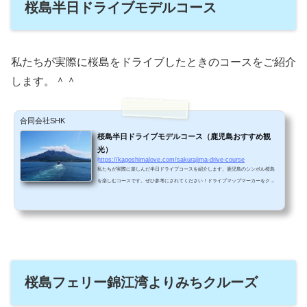
桜島半日ドライブモデルコース
私たちが実際に桜島をドライブしたときのコースをご紹介
します。＾＾
合同会社SHK
桜島半日ドライブモデルコース（鹿児島おすすめ観
光）
https://kagoshimalove.com/sakurajima-drive-course
私たちが実際に楽しんだ半日ドライブコースを紹介します。鹿児島のシンボル桜島
を楽しむコースです。ぜひ参考にされてください！ドライブマップマーカーをクリ
ックすると、各記事にジャンプします♪ スケジュール※時間はあくまでも目安です。
あなたなりのドライブを楽しんでください。＾＾11:00 桜島フェリーよりみちクルー
ズに乗船！記事はこちら→桜島フェリーよりみちクルーズ12:00 道の駅「桜島・火
の島めぐみ館」でランチ。記事はこちら→桜島・火の島めぐみ館14:00 湯之平展望台
で桜島のパワーを身近に感じながら、絶景を楽し...
桜島フェリー錦江湾よりみちクルーズ