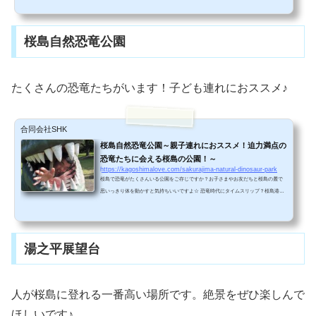
の旅行者が足湯を楽しんでいました。足湯の長さは１００ｍもあります（国内最大
規模）。お湯は1,000ｍ地下から湧いています。お湯は硫黄成分で赤みがかっていま
す。最初は熱いと感じますが、すぐに慣れてポカポカしてきます。特に冬に入るの
桜島自然恐竜公園
がオススメですね。＾＾外国人の友人が遊びにきたときは...
たくさんの恐竜たちがいます！子ども連れにおススメ♪
合同会社SHK
桜島自然恐竜公園～親子連れにおススメ！迫力満点の
恐竜たちに会える桜島の公園！～
https://kagoshimalove.com/sakurajima-natural-dinosaur-park
桜島で恐竜がたくさんいる公園をご存じですか？お子さまやお友だちと桜島の麓で
思いっきり体を動かすと気持ちいいですよ☆ 恐竜時代にタイムスリップ？桜島港か
ら車で坂を上ること約５分。（車道が少し狭いので車でくる際には対向車に十分ご
注意ください。）恐竜の等身大レプリカが立ち並ぶ公園にやってきました！ 娘を連
れて行ったのですが、大きな恐竜たちを目の前に少し戸惑い気味。(笑)もう少し大き
くなったら、きっと楽しめると思います。 ふざけてこんなポーズをとってみまし
湯之平展望台
た！肉食獣に食べられてしまう！？（コ...
人が桜島に登れる一番高い場所です。絶景をぜひ楽しんで
ほしいです♪