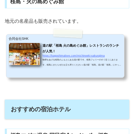
桜島・火の島めぐみ館
地元の名産品も販売されています。
合同会社SHK
道の駅「桜島 火の島めぐみ館」レストランのランチ
が人気！
https://kagoshimalove.com/michinoeki-sakurajima
噴煙をあげる桜島のふもとにある道の駅です。桜島フェリーのすぐ近くにありま
す。桜島にきたらぜひお立ち寄りください♪道の駅「桜島」道の駅「桜島」にやって
きました♪ 記念撮影道の駅に入る前に記念撮影。私の娘が桜島名物「桜島小ミカ
ン」になりました♪カメラに向けるスマイルが、なんとも微笑ましいです。こちらは
桜島大根。大きさはなんと、ギネス記録１位です！夫の顔をはめると、なんとも不
気味なモンスターになります(笑)。道の駅にさっそく入ってみました♪道の駅桜島に
はレストランがあり、ランチをとることもでき...
おすすめの宿泊ホテル