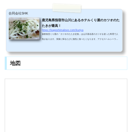
合同会社SHK
鹿児島県指宿市山川にあるホテルくり屋のカツオのた
たきが最高！
https://kagoshimalove.com/kuriya
旅館食堂くり屋の「カツオのたたき定食」は山川港名産のカツオを使った料理で人
気があります。実家に帰るたびに無性に食べたくなります。アクセスヘルシーラン
ドたまて箱温泉で、絶景露天風呂を楽しんだ後、くり屋にやってきました。JR山川
駅のすぐ前です。宿泊先としても人気です。わずか2,700円～4,700円で宿泊できま
す。 すぐ目の前には山川港です。海の向こうには大隅半島が見えます。お店の入口
です。食堂は２階にあります。食堂の座敷の様子です。山川港を眺めながら昼食を
地図
楽しめます。 メニュー カツオのたたき...