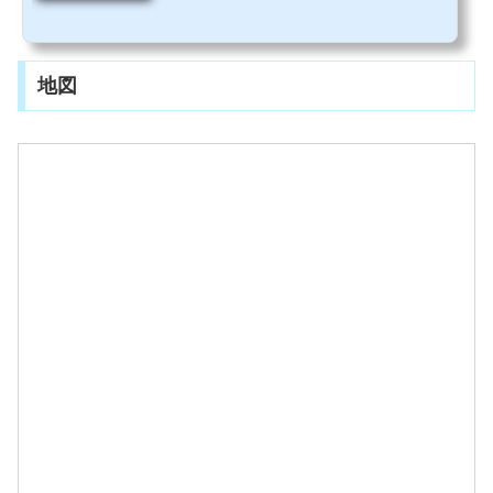
場情報垂水港から車で約１時間の場所にあります。混む場合がありますので、あら
かじめ予約（0994-24-5700）していったほうが安心です。青い看板が目印です。お
店は森の中に隠れるようにして建っています。無料駐車場が６台分ほどあります。
小さい子ども連れでも大丈夫かたずねたところ、OKしていただけました。＾＾ お店
地図
の雰囲気木の温かみのある空間です。落ち着...