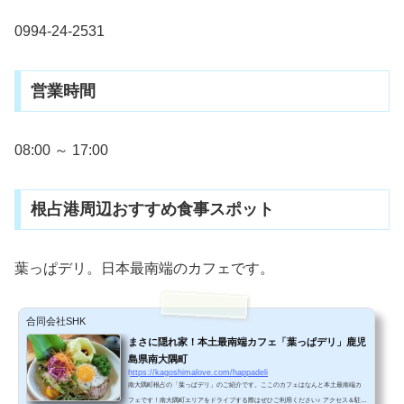
0994-24-2531
営業時間
08:00 ～ 17:00
根占港周辺おすすめ食事スポット
葉っぱデリ。日本最南端のカフェです。
合同会社SHK
まさに隠れ家！本土最南端カフェ「葉っぱデリ」鹿児
島県南大隅町
https://kagoshimalove.com/happadeli
南大隅町根占の「葉っぱデリ」のご紹介です。ここのカフェはなんと本土最南端カ
フェです！南大隅町エリアをドライブする際はぜひご利用ください♪ アクセス＆駐車