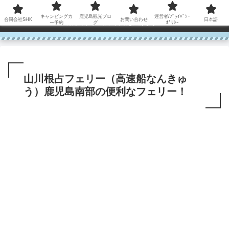
コンテンツへスキップ
キャンピングカ
鹿児島観光ブロ
運営者/ﾌﾟﾗｲﾊﾞｼｰ
合同会社SHK
お問い合わせ
日本語
鹿児島から世界に笑顔を広げます！
ー予約
グ
ﾎﾟﾘｼｰ
山川根占フェリー（高速船なんきゅ
う）鹿児島南部の便利なフェリー！