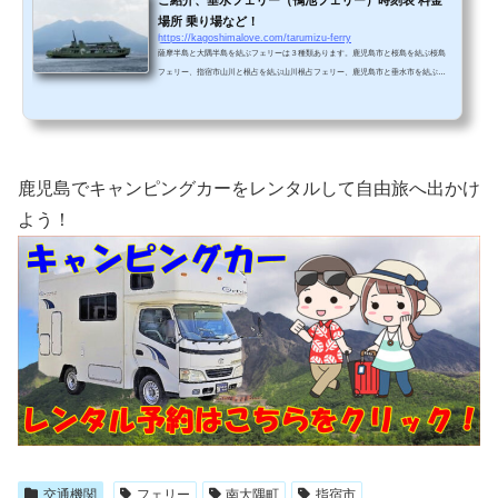
場所 乗り場など！
https://kagoshimalove.com/tarumizu-ferry
薩摩半島と大隅半島を結ぶフェリーは３種類あります。鹿児島市と桜島を結ぶ桜島
フェリー、指宿市山川と根占を結ぶ山川根占フェリー、鹿児島市と垂水市を結ぶ垂
水フェリー（鴨池フェリー）の３種類です。この記事では垂水フェリーの様々なお
役立ち情報をご紹介いたします。きっとあなたが初めて垂水フェリーに乗船する際
にお役に立つと思います！垂水フェリーとは？鹿児島市（鴨池港）と垂水港（垂水
市）を結ぶフェリーです。鹿児島市と垂水市を３隻のカーフェリー「おおすみ」で
運航しています。薩摩半島と大隅半島を結ぶ大動脈（重要...
鹿児島でキャンピングカーをレンタルして自由旅へ出かけ
よう！
交通機関
フェリー
南大隅町
指宿市