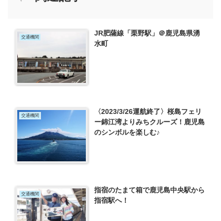
JR肥薩線「栗野駅」＠鹿児島県湧
交通機関
水町
〈2023/3/26運航終了〉桜島フェリ
交通機関
ー錦江湾よりみちクルーズ！鹿児島
のシンボルを楽しむ♪
指宿のたまて箱で鹿児島中央駅から
交通機関
指宿駅へ！