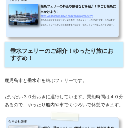
桜島フェリーの料金や割引などを紹介！車ごと桜島に
出かけよう！
https://kagoshimalove.com/sakurajima-ferry
鹿児島にはなくてはならない交通手段「桜島フェリー」のご紹介です。この記事で
は桜島フェリーに少し安く乗船する方法など、桜島フェリーの楽しみ方をご紹介し
ています。あなたの旅のご参考になれば幸いです。桜島フェリーに乗船しよう！桜
島フェリーは鹿児島市と桜島を頻繁（１５分おき）に航行しています。鹿児島市か
ら桜島や大隅半島へ観光で行くときは桜島フェリーが便利ですよ！こちらは朝八時
半、桜島フェリーで出港したときの様子です。光る水面にうっすら浮かび上がる桜
垂水フェリーのご紹介！ゆったり旅にお
島が美しいです！桜島フェリーの料金表（少し料金を安く...
すすめ！
鹿児島市と垂水市を結ぶフェリーです。
だいたい３０分おきに運行しています。乗船時間は４０分
あるので、ゆったり船内や車でくつろいで休憩できます。
合同会社SHK
ご紹介、垂水フェリー（鴨池フェリー）時刻表 料金