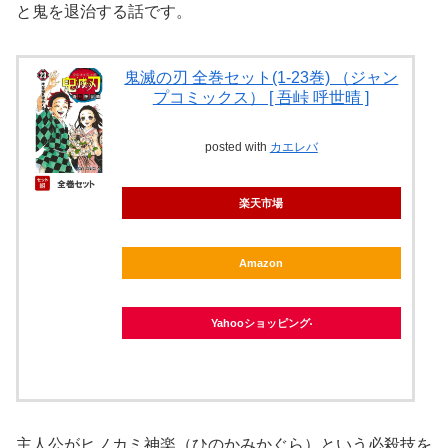
と鬼を退治する話です。
鬼滅の刃 全巻セット(1-23巻) （ジャン
プコミックス） [ 吾峠 呼世晴 ]
posted with
カエレバ
楽天市場
Amazon
Yahooショッピング
主人公がヒノカミ神楽（ひのかみかぐら）という必殺技を