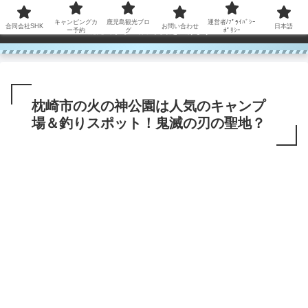
コンテンツへスキップ
キャンピングカ
鹿児島観光ブロ
運営者/ﾌﾟﾗｲﾊﾞｼｰ
合同会社SHK
お問い合わせ
日本語
鹿児島から世界に笑顔を広げます！
ー予約
グ
ﾎﾟﾘｼｰ
枕崎市の火の神公園は人気のキャンプ
場＆釣りスポット！鬼滅の刃の聖地？