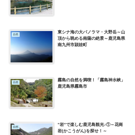
東シナ海の大パノラマ・大野岳～山
自然
頂から眺める南薩の絶景～鹿児島県
南九州市頴娃町
霧島の自然を満喫！「霧島神水峡」
自然
鹿児島県霧島市
“岩“で楽しむ鹿児島観光♪①～花崗
自然
岩(かこうがん)を探せ！～