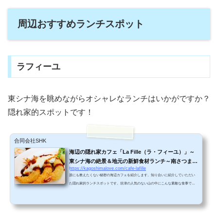
周辺おすすめランチスポット
ラフィーユ
東シナ海を眺めながらオシャレなランチはいかがですか？
隠れ家的スポットです！
合同会社SHK
海辺の隠れ家カフェ「La Fille（ラ・フィーユ）」～
東シナ海の絶景＆地元の新鮮食材ランチ～南さつま市
https://kagoshimalove.com/cafe-lafille
坊津
誰にも教えたくない秘密の海辺カフェを紹介します。知り合いに紹介していただい
た隠れ家的ランチスポットです。坊津の人気のない山の中にこんな素敵な食事でき
るところがあるなんてビックリ！ カフェに至る坂道国道２２６号線を枕崎から坊津
へ。途中で道がかなり狭くなります。カフェは海辺にあるので、急こう配の坂を車
で降りていかないといけません。道路わきの草木で車に傷がつかないか少し不安で
したが、ちょっとアドベンチャー気分が味わえて楽しい！大海原が目の前に広がっ