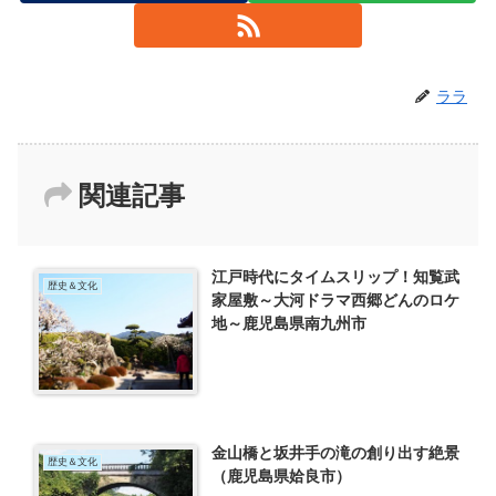
ララ
関連記事
江戸時代にタイムスリップ！知覧武
歴史＆文化
家屋敷～大河ドラマ西郷どんのロケ
地～鹿児島県南九州市
金山橋と坂井手の滝の創り出す絶景
歴史＆文化
（鹿児島県姶良市）