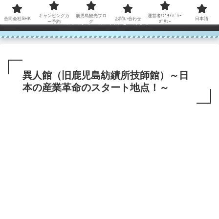
コンテンツへスキップ
キャンピングカ
鹿児島観光ブロ
運営者/ﾌﾟﾗｲﾊﾞｼｰ
合同会社SHK
お問い合わせ
日本語
鹿児島から世界に笑顔を広げます！
ー予約
グ
ﾎﾟﾘｼｰ
異人館（旧鹿児島紡績所技師館）～日
本の産業革命のスタート地点！～