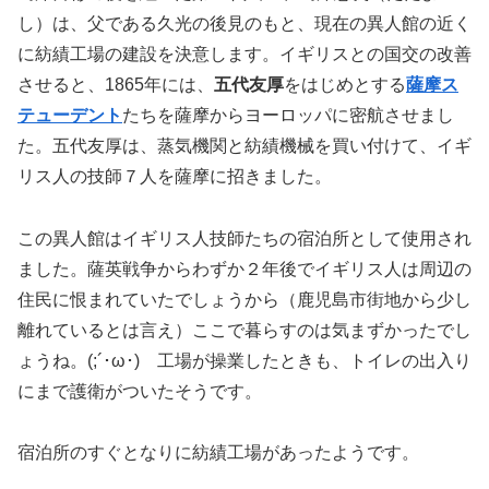
し）は、父である久光の後見のもと、現在の異人館の近く
に紡績工場の建設を決意します。イギリスとの国交の改善
させると、1865年には、
五代友厚
をはじめとする
薩摩ス
テューデント
たちを薩摩からヨーロッパに密航させまし
た。五代友厚は、蒸気機関と紡績機械を買い付けて、イギ
リス人の技師７人を薩摩に招きました。
この異人館はイギリス人技師たちの宿泊所として使用され
ました。薩英戦争からわずか２年後でイギリス人は周辺の
住民に恨まれていたでしょうから（鹿児島市街地から少し
離れているとは言え）ここで暮らすのは気まずかったでし
ょうね。(;´･ω･) 工場が操業したときも、トイレの出入り
にまで護衛がついたそうです。
宿泊所のすぐとなりに紡績工場があったようです。