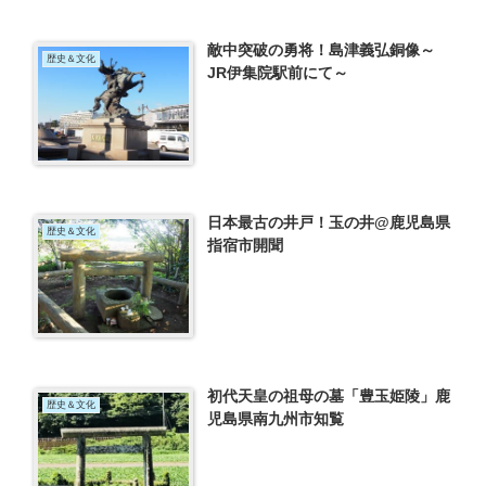
敵中突破の勇将！島津義弘銅像～
歴史＆文化
JR伊集院駅前にて～
日本最古の井戸！玉の井@鹿児島県
歴史＆文化
指宿市開聞
初代天皇の祖母の墓「豊玉姫陵」鹿
歴史＆文化
児島県南九州市知覧