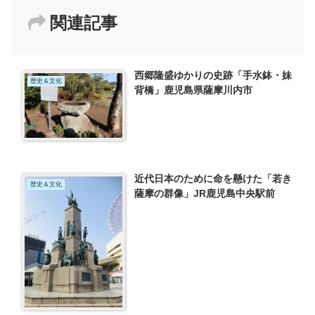
関連記事
西郷隆盛ゆかりの史跡「手水鉢・妹
歴史＆文化
背橋」鹿児島県薩摩川内市
近代日本のために命を懸けた「若き
歴史＆文化
薩摩の群像」JR鹿児島中央駅前