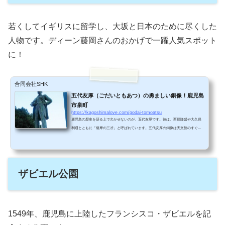
若くしてイギリスに留学し、大坂と日本のために尽くした
人物です。ディーン藤岡さんのおかげで一躍人気スポット
に！
合同会社SHK
五代友厚（ごだいともあつ）の勇ましい銅像！鹿児島
市泉町
https://kagoshimalove.com/godai-tomoatsu
鹿児島の歴史を語る上で欠かせないのが、五代友厚です。彼は、西郷隆盛や大久保
利通とともに「薩摩の三才」と呼ばれています。五代友厚の銅像は天文館のすぐ近
くにあります。五代友厚ってどんな人？五代友厚は幕末の薩摩藩士です。大阪の商
工業の発展に力を尽くしたことから、「大阪の恩人」の名で知られています。太く
凛々しいマユが「鹿児島」って感じで印象的ですよね。鹿児島市街のオフィス街に
あるせいか、すごく有能なビジネスマンに見えます！あなた無しでは、日本は世界
ザビエル公園
第2位の経済大国にはなれなかった・・・。五代さま、本当...
1549年、鹿児島に上陸したフランシスコ・ザビエルを記