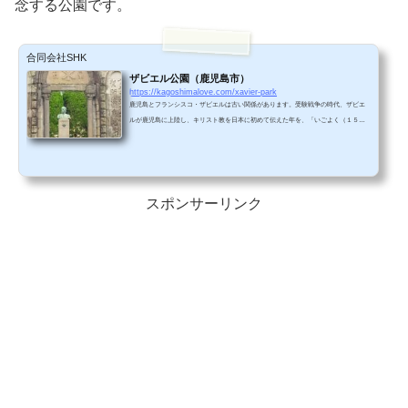
念する公園です。
合同会社SHK
ザビエル公園（鹿児島市）
https://kagoshimalove.com/xavier-park
鹿児島とフランシスコ・ザビエルは古い関係があります。受験戦争の時代、ザビエ
ルが鹿児島に上陸し、キリスト教を日本に初めて伝えた年を、「いごよく（１５４
９年）伝わるキリスト教」のごろ合わせで覚えたのが懐かしいです。＾＾ザビエル
公園とは？明治時代にラゲ神父（はじめて仏和辞典を作った人）が、ザビエルの功
績をたたえて作った教会の跡です。残念ながら教会は第二次世界大戦で焼失してし
まいましたが、教会の石壁とザビエル胸像の部分が今でも残っています。鹿児島シ
ティビューバスで、鹿児島中央駅の次のバス停です。レン...
スポンサーリンク