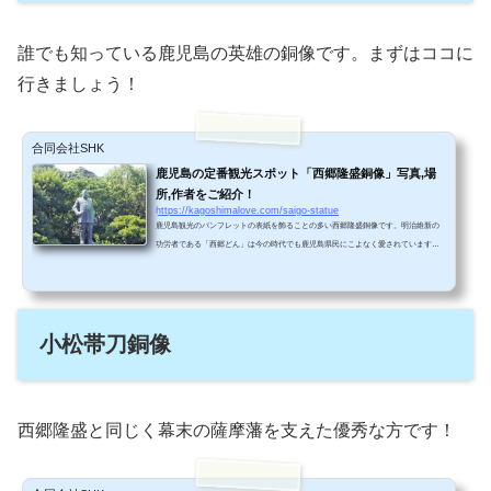
誰でも知っている鹿児島の英雄の銅像です。まずはココに
行きましょう！
合同会社SHK
鹿児島の定番観光スポット「西郷隆盛銅像」写真,場
所,作者をご紹介！
https://kagoshimalove.com/saigo-statue
鹿児島観光のパンフレットの表紙を飾ることの多い西郷隆盛銅像です。明治維新の
功労者である「西郷どん」は今の時代でも鹿児島県民にこよなく愛されています。
西郷銅像鹿児島県の英雄、西郷隆盛の銅像です！大きさは5m25cmもあります（5.7
頭身）。西郷隆盛銅像は、鹿児島城（鶴丸城）の横にどっしりとたたずんでいま
す。太い眉と大きな目がハンサムです！軍服を着ている姿は迫力があります！ 動画
を撮影してみました。ぜひご覧になってください！銅像の後ろの山は「城山（しろ
小松帯刀銅像
やま）」といって、西南戦争（1877年）の最後の激戦地...
西郷隆盛と同じく幕末の薩摩藩を支えた優秀な方です！