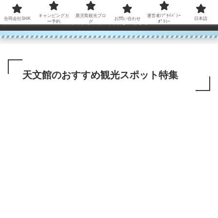
コンテンツへスキップ
キャンピングカ
鹿児島観光ブロ
運営者/ﾌﾟﾗｲﾊﾞｼｰ
合同会社SHK
お問い合わせ
日本語
鹿児島から世界に笑顔を広げます！
ー予約
グ
ﾎﾟﾘｼｰ
天文館のおすすめ観光スポット特集