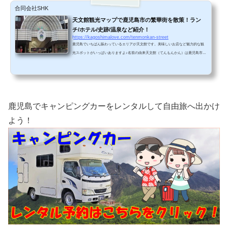
合同会社SHK
天文館観光マップで鹿児島市の繁華街を散策！ラン
チ/ホテル/史跡/温泉など紹介！
https://kagoshimalove.com/tenmonkan-street
鹿児島でいちばん賑わっているエリアが天文館です。美味しいお店など魅力的な観
光スポットがいっぱいありますよ♪名前の由来天文館（てんもんかん）は鹿児島市で
一番の繁華街です。鹿児島がかつて薩摩（さつま）と呼ばれていた頃、ここでは宇
宙を観測する場所があったそうです。それが天文館の名前の由来となっています！
天文館アーケードマップ天文館のアーケードごとのお店がよくまとまっています。
天文館アーケードマップ天文館おすすめ観光スポット地図地図上のマーカーをクリ
ックすると、当ブログおすすめの観光スポットの記事に飛...
鹿児島でキャンピングカーをレンタルして自由旅へ出かけ
よう！