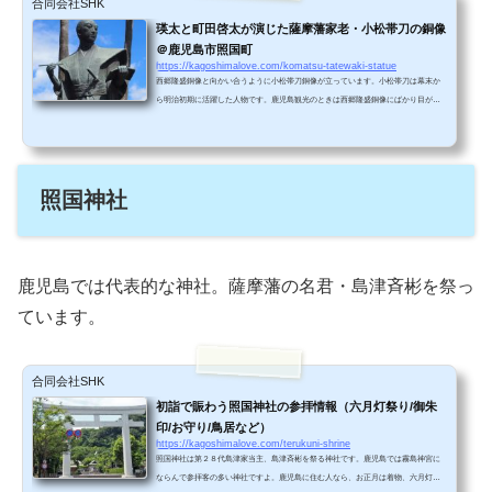
合同会社SHK
瑛太と町田啓太が演じた薩摩藩家老・小松帯刀の銅像
＠鹿児島市照国町
https://kagoshimalove.com/komatsu-tatewaki-statue
西郷隆盛銅像と向かい合うように小松帯刀銅像が立っています。小松帯刀は幕末か
ら明治初期に活躍した人物です。鹿児島観光のときは西郷隆盛銅像にばかり目がい
って小松帯刀銅像を見過ごしがちです。歴史に興味のある方は、ぜひお立ち寄りく
ださい。 小松帯刀銅像西郷隆盛銅像を見ると次の観光地に行ってしまう方が多いと
思うのですが、こちらの銅像にも立ち寄っていただきたいです。西郷隆盛銅像と、
ちょうど向かい合うように立っているのが小松帯刀（こまつたてわき、1835誕生-18
照国神社
70没）です。宝山ホールの玄関前に立っています。...
鹿児島では代表的な神社。薩摩藩の名君・島津斉彬を祭っ
ています。
合同会社SHK
初詣で賑わう照国神社の参拝情報（六月灯祭り/御朱
印/お守り/鳥居など）
https://kagoshimalove.com/terukuni-shrine
照国神社は第２８代島津家当主、島津斉彬を祭る神社です。鹿児島では霧島神宮に
ならんで参拝客の多い神社ですよ。鹿児島に住む人なら、お正月は着物、六月灯な