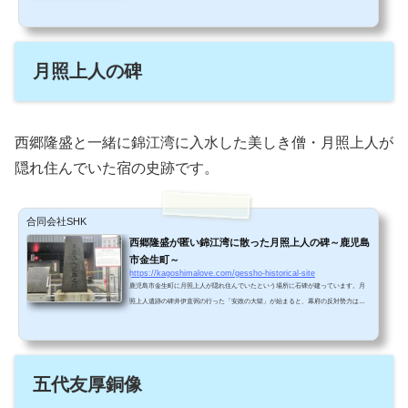
ら浴衣を来て行ったことの多い場所です。照国神社へのアクセス電停「天文館通
り」から歩いていく様子を撮影してみました。コースは下の地図の青い点線です。
歩いて五分で着きました。こちらの動画は実際に天文館通りを歩いた様子です。照
国神社の巨大な鳥居照国神社の大きな鳥居が見えてきました！鳥居の横では、美し
月照上人の碑
いコイがお堀の中をゆったり泳いでいました。いろあざやか...
西郷隆盛と一緒に錦江湾に入水した美しき僧・月照上人が
隠れ住んでいた宿の史跡です。
合同会社SHK
西郷隆盛が匿い錦江湾に散った月照上人の碑～鹿児島
市金生町～
https://kagoshimalove.com/gessho-historical-site
鹿児島市金生町に月照上人が隠れ住んでいたという場所に石碑が建っています。月
照上人遺跡の碑井伊直弼の行った「安政の大獄」が始まると、幕府の反対勢力は
次々に逮捕されました。西郷隆盛は京都で島津斉彬の手足として活動していました
が、島津斉彬が急死し、安政の大獄が始まると、京都清水寺の僧・月照と共に幕府
の追っ手から逃れ、薩摩藩に逃げのびました。西郷隆盛は現在の鹿児島市金生町に
あった「俵屋」という宿に、月照を匿（かくま）いました。 「俵屋」の跡は、鹿児
五代友厚銅像
島の繁華街・天文館の一角にひっそりと佇んでいます...