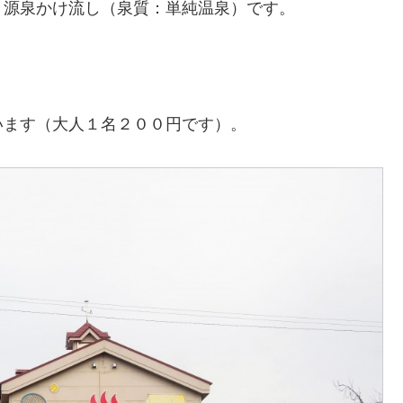
、源泉かけ流し（泉質：単純温泉）です。
います（大人１名２００円です）。