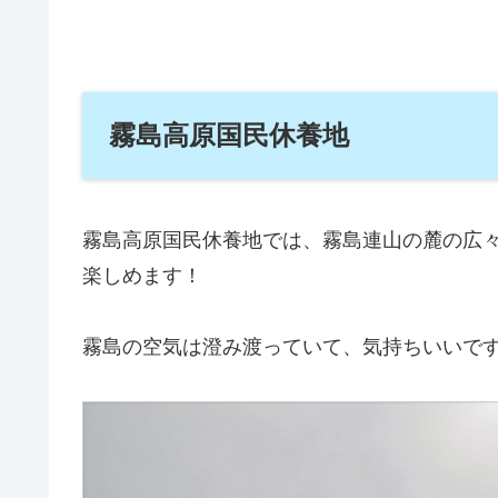
霧島高原国民休養地
霧島高原国民休養地では、霧島連山の麓の広
楽しめます！
霧島の空気は澄み渡っていて、気持ちいいで