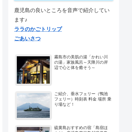
鹿児島の良いところを音声で紹介してい
ます♪
ララのかごトリップ
ごあいさつ
霧島市の美肌の湯「かれい川
の湯」家族風呂～天降川の岸
辺で心と体を癒そう～
ご紹介、垂水フェリー（鴨池
フェリー）時刻表 料金 場所 乗
り場など！
硫黄島おすすめの宿「島宿ほ