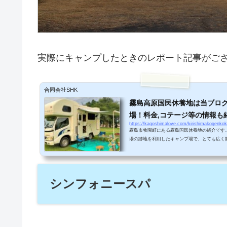
実際にキャンプしたときのレポート記事がご
合同会社SHK
霧島高原国民休養地は当ブロ
場！料金,コテージ等の情報も
https://kagoshimalove.com/kirishimakogenko
霧島市牧園町にある霧島国民休養地の紹介です
場の跡地を利用したキャンプ場で、とても広く
一番が標高の高いキャンプ場でもあり、併設さ
ンプ場です。ぜひご家族でキャンプに出かけて
ス＆駐車場情報鹿児島市から高速道路を経由し
港から車で約３０分かかります。キャンプ場周
シンフォニースパ
牧園店やスーパーマーケットの「クリーンマー
の買い物はできます。...