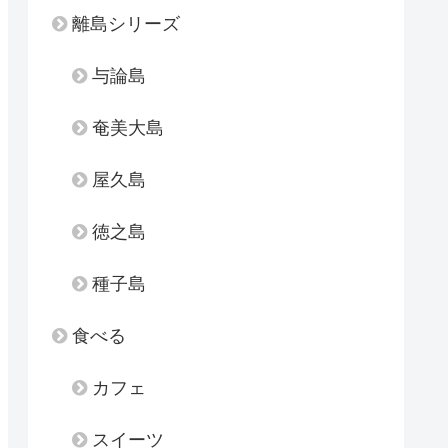
離島シリーズ
与論島
奄美大島
屋久島
徳之島
種子島
食べる
カフェ
スイーツ