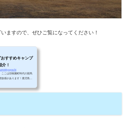
ざいますので、ぜひご覧になってください！
グおすすめキャンプ
紹介！
kuminkyuyochi
。ここは旧牧園町時代の競馬
開放感があります！鹿児島で
れた温泉もあって便利なキャ
はいかがでしょうか？アクセ
て約１時間１０分、鹿児島空
辺には、セブンイレブン霧島
トあべ」などがあり、最低限