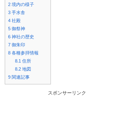
2
境内の様子
3
手水舎
4
社殿
5
御祭神
6
神社の歴史
7
御朱印
8
各種参拝情報
8.1
住所
8.2
地図
9
関連記事
スポンサーリンク