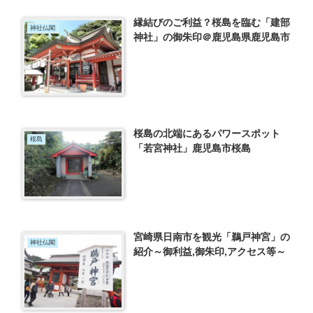
縁結びのご利益？桜島を臨む「建部
神社仏閣
神社」の御朱印＠鹿児島県鹿児島市
桜島の北端にあるパワースポット
桜島
「若宮神社」鹿児島市桜島
宮崎県日南市を観光「鵜戸神宮」の
神社仏閣
紹介～御利益,御朱印,アクセス等～