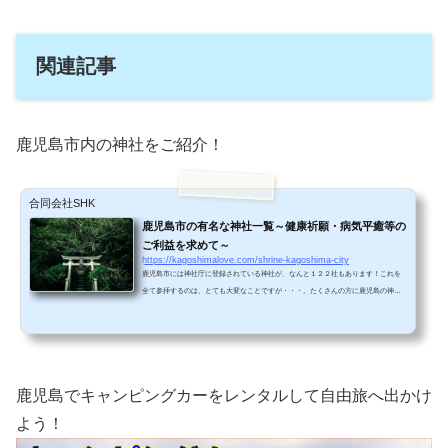
関連記事
鹿児島市内の神社をご紹介！
合同会社SHK
鹿児島市の有名な神社一覧～健康祈願・病気平癒等の
ご利益を求めて～
https://kagoshimalove.com/shrine-kagoshima-city
鹿児島市には神社庁に登録されている神社が、なんと１２２社もあります！これを
全て参拝するのは、とても大変なことですが・・・。たくさんの方に鹿児島の神社
に参拝していただきたいので、コツコツ一社ずつ根気よくレポート取材していま
す！神社一覧（あいうえお順）あ行 愛宕枚聞神社 鹿児島市桜島赤水町1004 荒田八
幡宮 鹿児島市下荒田2-7-21 伊佐智佐神社 鹿児島市和田町1064-1 伊勢神社 鹿児島市
伊敷台7-24-1 伊勢神社 鹿児島市喜入生見町1406 一之宮神社 鹿児島市郡元2-4-27 一
之宮神社 鹿児島市東俣町74 稲荷神社 鹿児島市稲荷...
鹿児島でキャンピングカーをレンタルして自由旅へ出かけ
よう！