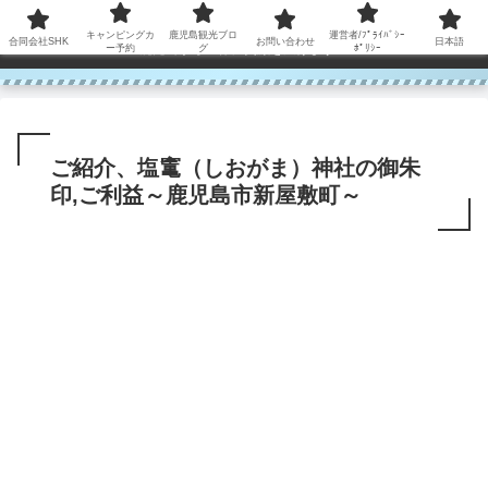
コンテンツへスキップ
キャンピングカ
鹿児島観光ブロ
運営者/ﾌﾟﾗｲﾊﾞｼｰ
合同会社SHK
お問い合わせ
日本語
鹿児島から世界に笑顔を広げます！
ー予約
グ
ﾎﾟﾘｼｰ
ご紹介、塩竃（しおがま）神社の御朱
印,ご利益～鹿児島市新屋敷町～