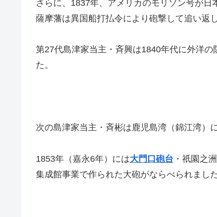
さらに、1837年、アメリカのモリソン号が
薩摩藩は異国船打払令により砲撃して追い返
第27代島津家当主・斉興は1840年代に外洋
た。
次の島津家当主・斉彬は鹿児島湾（錦江湾）
1853年（嘉永6年）には
大門口砲台
・祇園之洲
集成館事業で作られた大砲がならべられまし