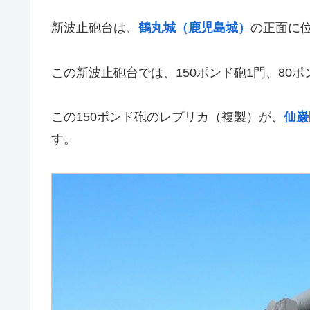
新波止砲台は、
鶴丸城（鹿児島城）
の正面に
この新波止砲台では、150ポンド砲1門、80
この150ポンド砲のレプリカ（複製）が、
仙巌
す。