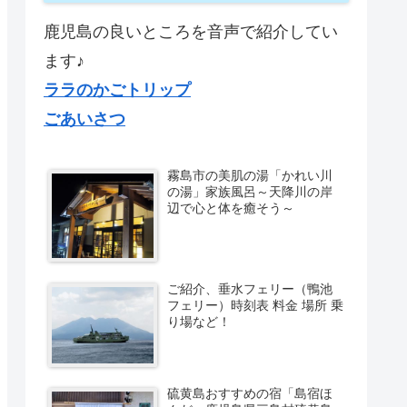
鹿児島の良いところを音声で紹介してい
ます♪
ララのかごトリップ
ごあいさつ
霧島市の美肌の湯「かれい川
の湯」家族風呂～天降川の岸
辺で心と体を癒そう～
ご紹介、垂水フェリー（鴨池
フェリー）時刻表 料金 場所 乗
り場など！
硫黄島おすすめの宿「島宿ほ