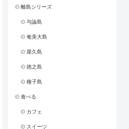
離島シリーズ
与論島
奄美大島
屋久島
徳之島
種子島
食べる
カフェ
スイーツ