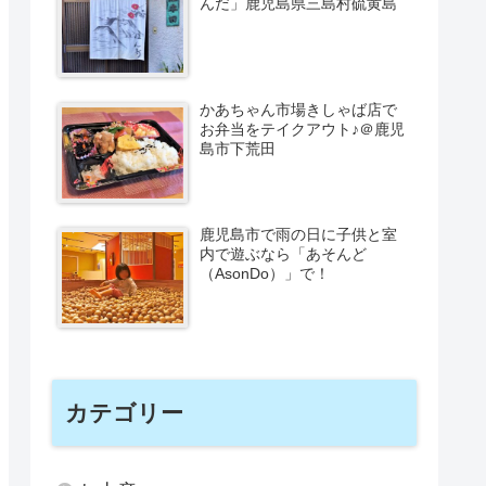
んだ」鹿児島県三島村硫黄島
かあちゃん市場きしゃば店で
お弁当をテイクアウト♪＠鹿児
島市下荒田
鹿児島市で雨の日に子供と室
内で遊ぶなら「あそんど
（AsonDo）」で！
カテゴリー