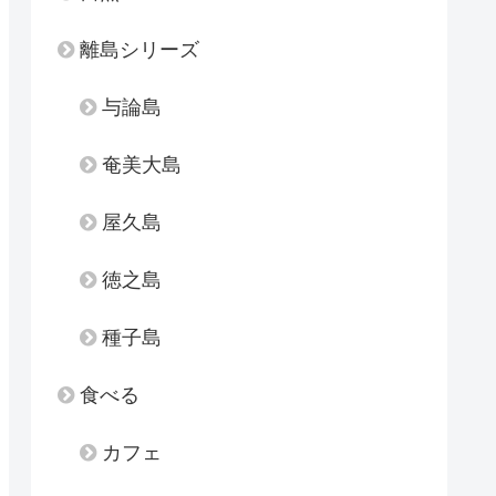
離島シリーズ
与論島
奄美大島
屋久島
徳之島
種子島
食べる
カフェ