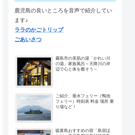
鹿児島の良いところを音声で紹介してい
ます♪
ララのかごトリップ
ごあいさつ
霧島市の美肌の湯「かれい川
の湯」家族風呂～天降川の岸
辺で心と体を癒そう～
ご紹介、垂水フェリー（鴨池
フェリー）時刻表 料金 場所 乗
り場など！
硫黄島おすすめの宿「島宿ほ