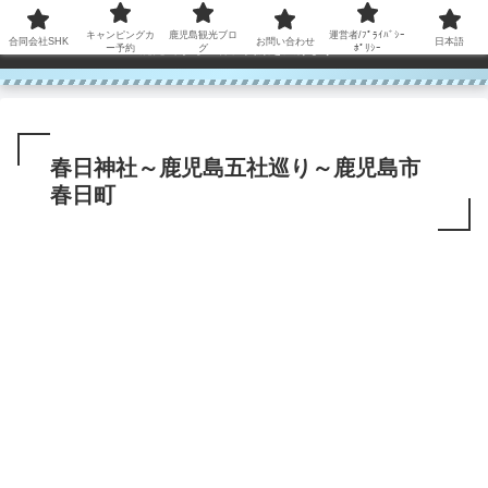
コンテンツへスキップ
キャンピングカ
鹿児島観光ブロ
運営者/ﾌﾟﾗｲﾊﾞｼｰ
合同会社SHK
お問い合わせ
日本語
鹿児島から世界に笑顔を広げます！
ー予約
グ
ﾎﾟﾘｼｰ
春日神社～鹿児島五社巡り～鹿児島市
春日町