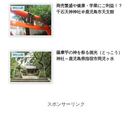
商売繁盛や健康・学業にご利益！？
神社仏閣
千石天神神社＠鹿児島市天文館
薩摩芋の神を祭る徳光（とっこう）
神社仏閣
神社～鹿児島県指宿市岡児ヶ水
スポンサーリンク