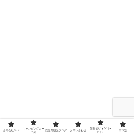
キャンピングカー
運営者/ﾌﾟﾗｲﾊﾞｼｰ
合同会社SHK
鹿児島観光ブログ
お問い合わせ
日本語
予約
ﾎﾟﾘｼｰ