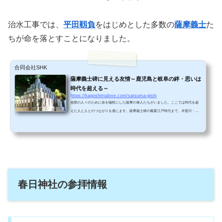
治水工事では、
平田靱負
をはじめとした多数の
薩摩義士
た
ちが命を落とすことになりました。
合同会社SHK
薩摩義士碑に見える友情～鹿児島と岐阜の絆・思いは
時代を超える～
https://kagoshimalove.com/satsuma-gishi
他県の人々のために命を犠牲にした薩摩の偉人たちがいました。ここでは時代を超
えた人と人とのつながりを感じます。薩摩義士碑の概要江戸時代まで、木曽川・揖
斐川・長良川（現在の愛知県と岐阜県）は、大雨のたびに洪水を引き起こしていま
した。これらの三河川は今の岐阜県を流れ、愛知県で伊勢湾に注いでいます。１７
５３年、徳川幕府は薩摩に対し、３河川の治水工事を命じました。薩摩藩から約１
０００人が動員されましたが、工事は困難を極めました。梅雨の豪雨でせっかく築
いた堤（つつみ）が破壊されたり、幕府の役人の嫌がらせ...
春日神社の参拝情報