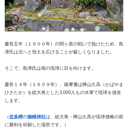
慶長五年（１６００年）の関ヶ原の戦いで負けたため、島
津氏は北へと領土を広げることが厳しくなりました。
そこで、島津氏は南の琉球に目を向けます。
慶長１４年（１６０９年）、薩摩藩は樺山久高（かばやま
ひさたか）を総大将とした3,000人もの水軍で琉球を侵攻
します。
（
佐多岬
の
御崎神社
は、総大将・樺山久髙が琉球侵略の前
に勝利を祈願した場所です。）