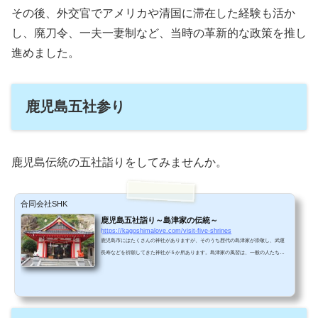
その後、外交官でアメリカや清国に滞在した経験も活か
し、
廃刀令、一夫一妻制
など、当時の革新的な政策を推し
進めました。
鹿児島五社参り
鹿児島伝統の五社詣りをしてみませんか。
合同会社SHK
鹿児島五社詣り～島津家の伝統～
https://kagoshimalove.com/visit-five-shrines
鹿児島市にはたくさんの神社がありますが、そのうち歴代の島津家が崇敬し、武運
長寿などを祈願してきた神社が５か所あります。島津家の風習は、一般の人たちに
も広まり、現在でも多くの人が正月・五月・九月に五社詣りを行っています。鹿児
島五社マップ 鹿児島五社はカゴシマシティビューバス（城山・磯コースまたはウォ
ーターフロントコース）を利用して「南洲公園入口」で下車すれば、徒歩圏内で回
ることができます。 鹿児島五社詣りおすすめの参拝順にご紹介します。カゴシマシ
ティビューバスの「南洲公園前」で下車①若宮神社...