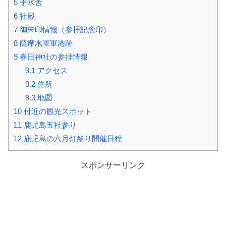
5
手水舎
6
社殿
7
御朱印情報（参拝記念印）
8
薩摩水軍軍港跡
9
春日神社の参拝情報
9.1
アクセス
9.2
住所
9.3
地図
10
付近の観光スポット
11
鹿児島五社参り
12
鹿児島の六月灯祭り開催日程
スポンサーリンク