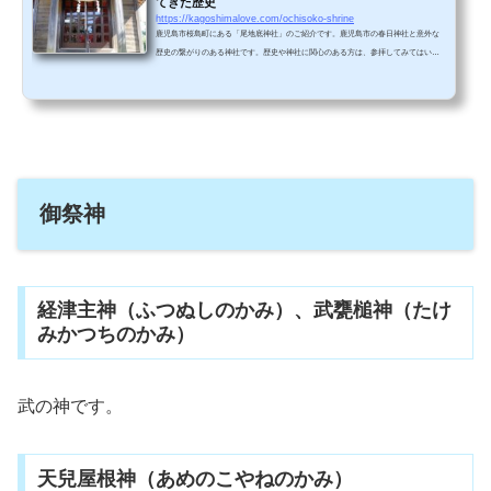
てきた歴史
https://kagoshimalove.com/ochisoko-shrine
鹿児島市桜島町にある「尾地底神社」のご紹介です。鹿児島市の春日神社と意外な
歴史の繋がりのある神社です。歴史や神社に関心のある方は、参拝してみてはいか
がでしょうか？ 鳥居 手水舎 社殿鳥居をくぐると小さな広場があります。ゲートボー
ル場のようですが、最近は来る人が少ないのか草が生えており、少し物悲しい感じ
がします。階段を登ったところに社殿があります。木で隠れていますね。 近くで撮
影するとこのような感じです。横からも撮影しました。尾地底神社はどのような神
様を祭っているのでしょうか？&...
御祭神
経津主神（ふつぬしのかみ）、武甕槌神（たけ
みかつちのかみ）
武の神です。
天兒屋根神（あめのこやねのかみ）