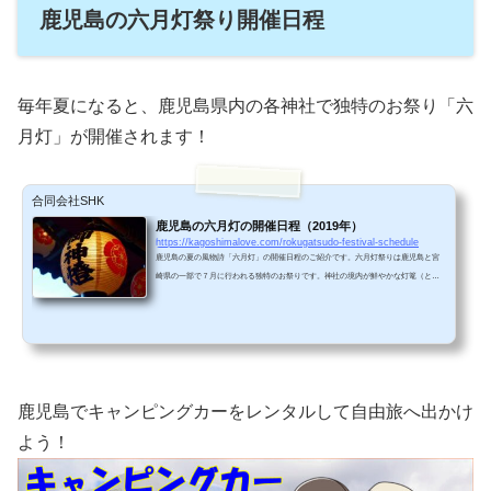
鹿児島の六月灯祭り開催日程
毎年夏になると、鹿児島県内の各神社で独特のお祭り「六
月灯」が開催されます！
合同会社SHK
鹿児島の六月灯の開催日程（2019年）
https://kagoshimalove.com/rokugatsudo-festival-schedule
鹿児島の夏の風物詩「六月灯」の開催日程のご紹介です。六月灯祭りは鹿児島と宮
崎県の一部で７月に行われる独特のお祭りです。神社の境内が鮮やかな灯篭（とう
ろう）で彩られます。あなたも夏は鹿児島の六月灯に出かけてみませんか？六月灯
の由来六月灯の由来には諸説あります。江戸時代初期、島津光久公が新照院上山寺
（鹿児島市）にたくさんの灯篭を灯したのをきっかけに、これにならって一般の
人々が神社に灯篭を寄進するようになったのが始まりと言われています。また、島
津光久公は仙巌園（磯庭園）を造ったことでも有名です。六...
鹿児島でキャンピングカーをレンタルして自由旅へ出かけ
よう！