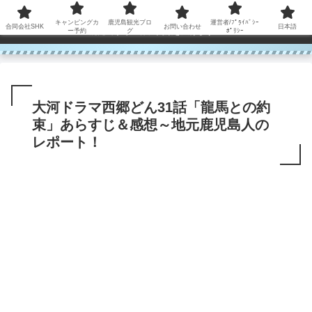
コンテンツへスキップ
キャンピングカ
鹿児島観光ブロ
運営者/ﾌﾟﾗｲﾊﾞｼｰ
合同会社SHK
お問い合わせ
日本語
鹿児島から世界に笑顔を広げます！
ー予約
グ
ﾎﾟﾘｼｰ
大河ドラマ西郷どん31話「龍馬との約
束」あらすじ＆感想～地元鹿児島人の
レポート！