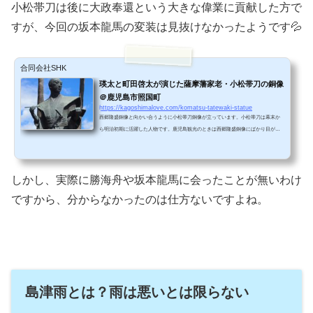
小松帯刀は後に大政奉還という大きな偉業に貢献した方で
すが、今回の坂本龍馬の変装は見抜けなかったようです💦
合同会社SHK
瑛太と町田啓太が演じた薩摩藩家老・小松帯刀の銅像
＠鹿児島市照国町
https://kagoshimalove.com/komatsu-tatewaki-statue
西郷隆盛銅像と向かい合うように小松帯刀銅像が立っています。小松帯刀は幕末か
ら明治初期に活躍した人物です。鹿児島観光のときは西郷隆盛銅像にばかり目がい
って小松帯刀銅像を見過ごしがちです。歴史に興味のある方は、ぜひお立ち寄りく
ださい。 小松帯刀銅像西郷隆盛銅像を見ると次の観光地に行ってしまう方が多いと
思うのですが、こちらの銅像にも立ち寄っていただきたいです。西郷隆盛銅像と、
しかし、実際に勝海舟や坂本龍馬に会ったことが無いわけ
ちょうど向かい合うように立っているのが小松帯刀（こまつたてわき、1835誕生-18
70没）です。宝山ホールの玄関前に立っています。...
ですから、分からなかったのは仕方ないですよね。
島津雨とは？雨は悪いとは限らない