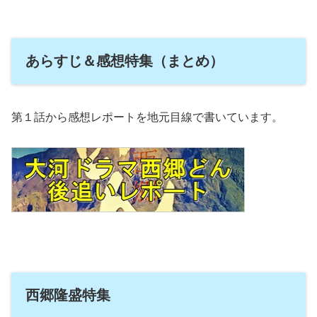
郷隆盛の暮らし西郷隆盛は49年の生涯の内、３回の引っ越しをしています(島流しを
除く)。生誕地の下加治屋町からこの場所の...
あらすじ＆感想特集（まとめ）
第１話から感想レポートを地元目線で書いています。
西郷隆盛特集