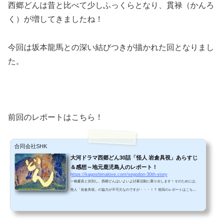
西郷どんは昔と比べて少しふっくらとなり、貫禄（かんろ
く）が増してきましたね！
今回は坂本龍馬との深い結びつきが描かれた回となりまし
た。
前回のレポートはこちら！
合同会社SHK
大河ドラマ西郷どん30話「怪人 岩倉具視」あらすじ
＆感想～地元鹿児島人のレポート！
https://kagoshimalove.com/segodon-30th-story
一橋慶喜と決別し、西郷どんはいよいよ討幕活動に乗り出します！そのためには、
怪人「岩倉具視」の協力が不可欠なのですが・・・！？ 前回のレポートはこち
ら！ 岩倉具視の登場！岩倉村の古い家で生活をしていた岩倉具視。昔は孝明天皇の
側近として活躍し、天皇の娘を将軍家に嫁がせたりした実績を持つ人物ですが、政
治争いに敗れて京のはずれの貧しい家に追放され、今はすっかり落ちぶれていま