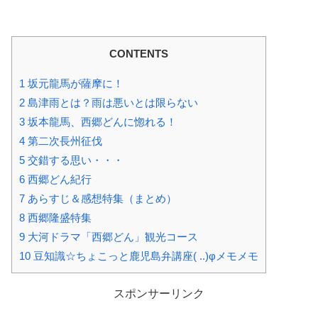
す。貧しい家ですが、西郷どんと一蔵を網で捕まえたりといった、かなり高度な警
備システムが導入されていましたね(笑)。お金を何...
CONTENTS
1
坂元龍馬が薩摩に！
2
島津雨とは？雨は悪いとは限らない
3
坂本龍馬、西郷どんに惚れる！
4
第二次長州征伐
5
交錯する思い・・・
6
西郷どん紀行
7
あらすじ＆感想特集（まとめ）
8
西郷隆盛特集
9
大河ドラマ「西郷どん」観光コース
10
豆知識☆ちょこっと鹿児島弁講座( ..)φメモメモ
スポンサーリンク