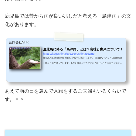
鹿児島では昔から雨が良い兆しだと考える「島津雨」の文
化があります。
合同会社SHK
鹿児島に降る「島津雨」とは？意味と由来について！
https://kagoshimalove.com/shimazuame
鹿児島の島津雨の意味や由来についてご紹介します。 雨は嫌なもの？今日の鹿児島
も朝から雨が降っています。あなたは雨が好きですか？雨というとネガティブなイ
メージが多いですよね。外に出るのも億劫になるし、ジメジメしますし。特に梅雨
の時期なんて蒸し暑くなるから不快度ＭＡＸです。私は特に汗かきなので、梅雨の
時期は少しイライラしがちです。九州南部の梅雨明けは7月16日・・・遠いですね。
汗しかし、鹿児島では「島津雨」（しまづあめ）という言葉があります。雨はラッ
キーなことだという考えです。 島津雨とは？...
あえて雨の日を選んで入籍をするご夫婦もいるくらいで
す。＾＾