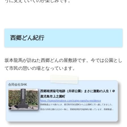
うに支えていくのか楽しみです。
西郷どん紀行
坂本龍馬が訪ねた西郷どんの屋敷跡です。今では公園とし
て市民の憩いの場となっています。
合同会社SHK
西郷南洲翁宅地跡（共研公園）まさに激動の人生！＠
鹿児島市上之園町
https://kagoshimalove.com/saigo-nanshu-residence
西郷隆盛は２９歳のとき、鹿児島市加治屋町から上之園町に引っ越してきました。
現在の共研公園の入口の一角に、西郷南洲翁宅地跡碑が建っています。西郷隆盛に
関心のある方はぜひ訪れてみてはいかがでしょうか？ 西郷南洲翁宅地跡現在では共
研公園という鹿児島市民の憩いの広場になっています。中央駅から徒歩10分の場所
にあるので、週末は多くの子ども連れでにぎわっています。 西郷南洲翁宅地での西